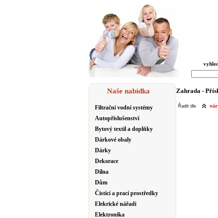
vyhle
Naše nabídka
Zahrada
-
Přís
Řadit dle
ná
Filtrační vodní systémy
Autopříslušenství
Bytový textil a doplňky
Dárkové obaly
Dárky
Dekorace
Dílna
Dům
Čistící a prací prostředky
Elekrické nářadí
Elektronika