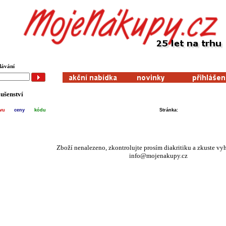
dávání
lušenství
zvu
ceny
kódu
Stránka:
Zboží nenalezeno, zkontrolujte prosím diakritiku a zkuste vy
info@mojenakupy.cz