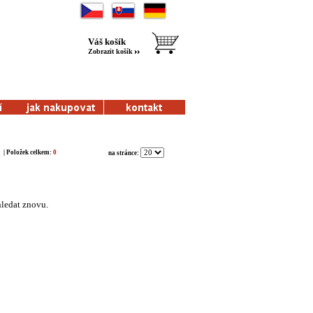
Váš košík
Zobrazit košík
| Položek celkem:
0
na stránce:
hledat znovu.