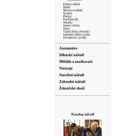
Elektro nářadí
Hrábě
Motorové nářadí
Ostatní
Plachty
Postřikovače
Sekačky
Sekery a klíny
Stany
Vázací dráty a brousky
Zahradní nůžky a pilky
Zavlažovací systém
Automotive
Dílenské nářadí
Měřidla a značkovače
Nástroje
Stavební nářadí
Zahradní nářadí
Železářské zboží
Katalog nářadí