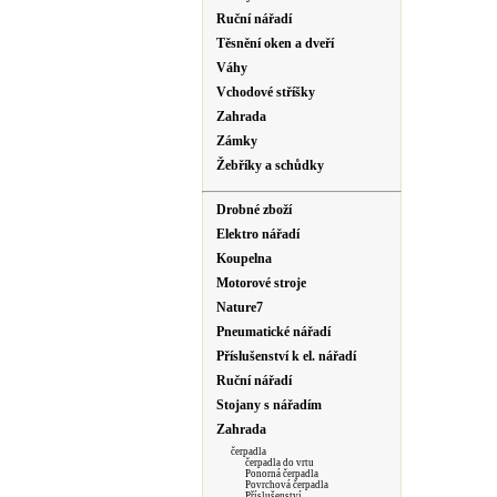
Ruční nářadí
Těsnění oken a dveří
Váhy
Vchodové stříšky
Zahrada
Zámky
Žebříky a schůdky
Drobné zboží
Elektro nářadí
Koupelna
Motorové stroje
Nature7
Pneumatické nářadí
Příslušenství k el. nářadí
Ruční nářadí
Stojany s nářadím
Zahrada
čerpadla
čerpadla do vrtu
Ponorná čerpadla
Povrchová čerpadla
Příslušenství