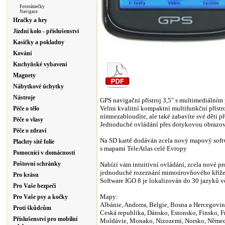
Fotorámečky
Navigace
Hračky a hry
Jízdní kolo - příslušenství
Kasičky a pokladny
Kování
Kuchyňské vybavení
Magnety
Nábytkové úchytky
Nástroje
GPS navigační přístroj 3,5" s multimediální
Velmi kvalitní kompaktní multifunkční příst
Péče o tělo
nímnezabloudíte, ale také zabavíte své děti 
Péče o vlasy
Jednoduché ovládání přes dotykovou obrazo
Péče o zdraví
Na SD kartě dodáván zcela nový mapový softw
Plachty sítě folie
s mapami TeleAtlas celé Evropy
Pomocníci v domácnosti
Poštovní schránky
Nabízí vám intuitivní ovládání, zcela nové p
jednoduché rozeznání mimoúrovňového kříže
Pro krásu
Software IGO 8 je lokalizován do 30 jazyků vč
Pro Vaše bezpečí
Mapy:
Pro Vaše psy a kočky
Albánie, Andorra, Belgie, Bosna a Hercegovi
Proti škůdcům
Ceská republika, Dánsko, Estonsko, Finsko, Fr
Příslušenství pro mobilní
Moldávie, Monako, Nizozemí, Norsko, Německ