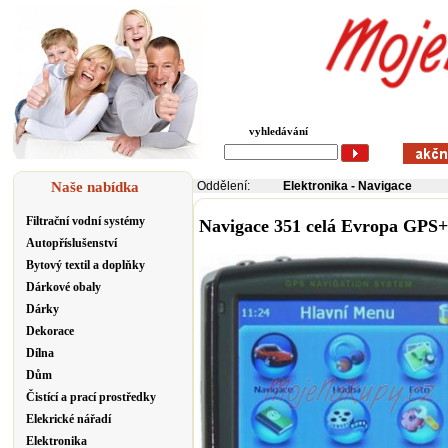
vyhledávání
Naše nabídka
Oddělení:
Elektronika
-
Navigace
Filtrační vodní systémy
Navigace 351 celá Evropa GPS
Autopříslušenství
Bytový textil a doplňky
Dárkové obaly
Dárky
Dekorace
Dílna
Dům
Čistící a prací prostředky
Elekrické nářadí
Elektronika