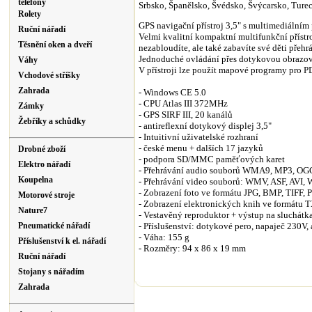
telefony
Srbsko, Španělsko, Švédsko, Švýcarsko, Turec
Rolety
GPS navigační přístroj 3,5" s multimediální
Ruční nářadí
Velmi kvalitní kompaktní multifunkční příst
Těsnění oken a dveří
nezabloudíte, ale také zabavíte své děti přeh
Jednoduché ovládání přes dotykovou obrazo
Váhy
V přístroji lze použít mapové programy pro P
Vchodové stříšky
Zahrada
- Windows CE 5.0
- CPU Atlas III 372MHz
Zámky
- GPS SIRF III, 20 kanálů
Žebříky a schůdky
- antireflexní dotykový displej 3,5"
- Intuitivní uživatelské rozhraní
- české menu + dalších 17 jazyků
Drobné zboží
- podpora SD/MMC paměťových karet
Elektro nářadí
- Přehrávání audio souborů WMA9, MP3, OGG
Koupelna
- Přehrávání video souborů: WMV, ASF, AVI, 
- Zobrazení foto ve formátu JPG, BMP, TIFF, 
Motorové stroje
- Zobrazení elektronických knih ve formátu 
Nature7
- Vestavěný reproduktor + výstup na sluchátk
Pneumatické nářadí
- Příslušenství: dotykové pero, napaječ 230V,
- Váha: 155 g
Příslušenství k el. nářadí
- Rozměry: 94 x 86 x 19 mm
Ruční nářadí
Stojany s nářadím
Zahrada