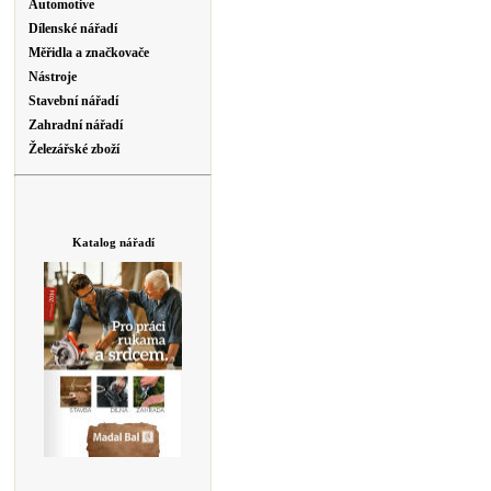
Automotive
Dílenské nářadí
Měřidla a značkovače
Nástroje
Stavební nářadí
Zahradní nářadí
Železářské zboží
Katalog nářadí