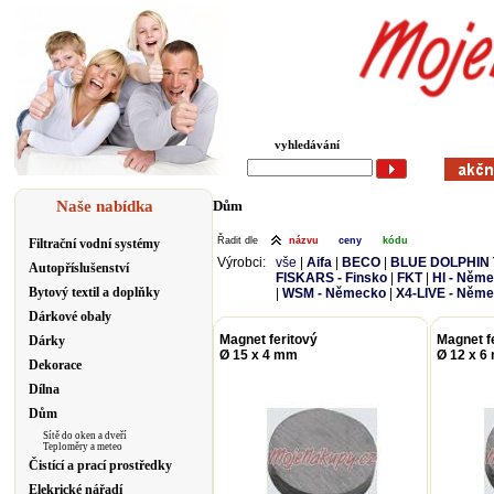
vyhledávání
Naše nabídka
Dům
Řadit dle
názvu
ceny
kódu
Filtrační vodní systémy
Výrobci:
vše
|
Aifa
|
BECO
|
BLUE DOLPHIN T
Autopříslušenství
FISKARS - Finsko
|
FKT
|
HI - Něm
Bytový textil a doplňky
|
WSM - Německo
|
X4-LIVE - Něm
Dárkové obaly
Magnet feritový
Magnet f
Dárky
Ø 15 x 4 mm
Ø 12 x 6
Dekorace
Dílna
Dům
Sítě do oken a dveří
Teploměry a meteo
Čistící a prací prostředky
Elekrické nářadí