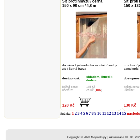
Síť proti hmyzu / černá
Síť proti
150 x 90 cm / 4,8 m
150 x 13
do okna / jednoduchá montáž / suchý
do okna / 
zip / černá barva
samolepící
skladem, ihned k
dostupnost:
dostupnost
dodání
bežná cena:
145 Kč
bežná cena:
ušetříte:
25 Kč (
18%
)
ušetříte:
120 Kč
130 Kč
1
2
3
4
5
6
7
8
9
10
11
12
13
14
15
následu
Stránky:
Copyright © 2026 Mojenakupy | Aktualizace 07. 08. 202