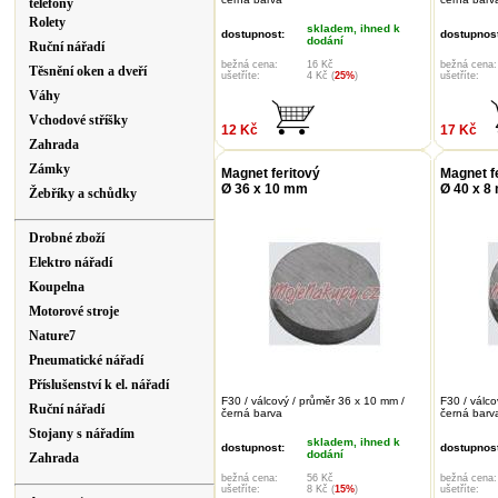
telefony
Rolety
skladem, ihned k
dostupnost:
dostupnost
dodání
Ruční nářadí
bežná cena:
16 Kč
bežná cena:
Těsnění oken a dveří
ušetříte:
4 Kč (
25%
)
ušetříte:
Váhy
Vchodové stříšky
12 Kč
17 Kč
Zahrada
Zámky
Magnet feritový
Magnet f
Ø 36 x 10 mm
Ø 40 x 8
Žebříky a schůdky
Drobné zboží
Elektro nářadí
Koupelna
Motorové stroje
Nature7
Pneumatické nářadí
Příslušenství k el. nářadí
F30 / válcový / průměr 36 x 10 mm /
F30 / válco
Ruční nářadí
černá barva
černá barv
Stojany s nářadím
skladem, ihned k
dostupnost:
dostupnost
dodání
Zahrada
bežná cena:
56 Kč
bežná cena:
ušetříte:
8 Kč (
15%
)
ušetříte: