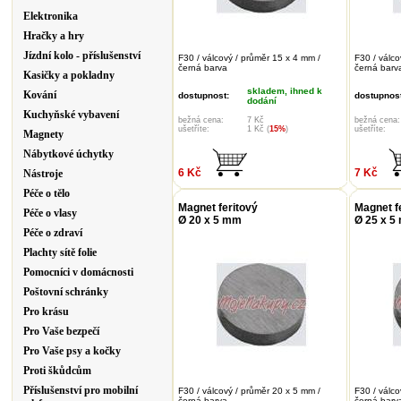
Elektronika
Hračky a hry
Jízdní kolo - příslušenství
F30 / válcový / průměr 15 x 4 mm /
F30 / válco
černá barva
černá barv
Kasičky a pokladny
skladem, ihned k
Kování
dostupnost:
dostupnost
dodání
Kuchyňské vybavení
bežná cena:
7 Kč
bežná cena:
ušetříte:
1 Kč (
15%
)
ušetříte:
Magnety
Nábytkové úchytky
6 Kč
7 Kč
Nástroje
Péče o tělo
Magnet feritový
Magnet f
Péče o vlasy
Ø 20 x 5 mm
Ø 25 x 5
Péče o zdraví
Plachty sítě folie
Pomocníci v domácnosti
Poštovní schránky
Pro krásu
Pro Vaše bezpečí
Pro Vaše psy a kočky
Proti škůdcům
Příslušenství pro mobilní
F30 / válcový / průměr 20 x 5 mm /
F30 / válco
černá barva
černá barv