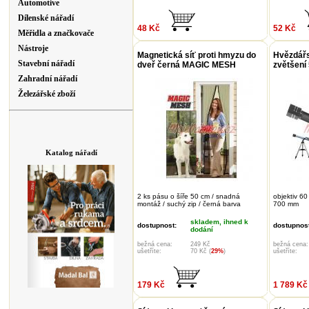
Automotive
Dílenské nářadí
48 Kč
52 Kč
Měřidla a značkovače
Nástroje
Magnetická síť proti hmyzu do
Hvězdářs
Stavební nářadí
dveř černá MAGIC MESH
zvětšení
Zahradní nářadí
Železářské zboží
Katalog nářadí
2 ks pásu o šíře 50 cm / snadná
objektiv 6
montáž / suchý zip / černá barva
700 mm
skladem, ihned k
dostupnost:
dostupnost
dodání
bežná cena:
249 Kč
bežná cena:
ušetříte:
70 Kč (
29%
)
ušetříte:
179 Kč
1 789 Kč