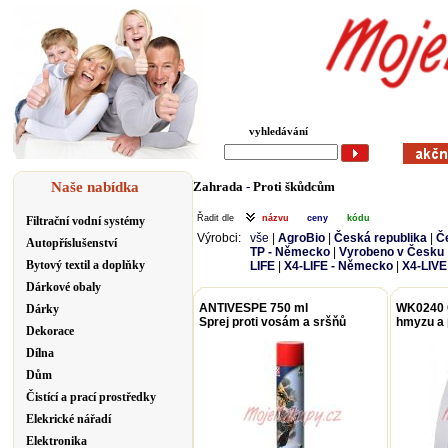
vyhledávání
Naše nabídka
Zahrada
-
Proti škůdcům
Řadit dle
názvu
ceny
kódu
Filtrační vodní systémy
Výrobci:
vše
|
AgroBio
|
Česká republika
|
Č
Autopříslušenství
TP - Německo
|
Vyrobeno v Česku
Bytový textil a doplňky
LIFE
|
X4-LIFE - Německo
|
X4-LIVE
Dárkové obaly
ANTIVESPE 750 ml
WK0240 
Dárky
Sprej proti vosám a sršňů
hmyzu a
Dekorace
Dílna
Dům
Čistící a prací prostředky
Elekrické nářadí
Elektronika