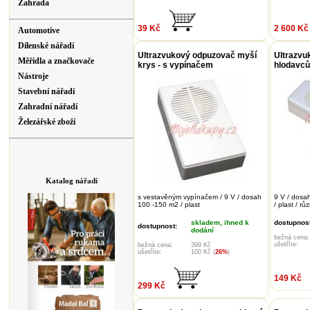
Zahrada
39 Kč
2 600 Kč
Automotive
Dílenské nářadí
Ultrazvukový odpuzovač myší
Ultrazvu
Měřidla a značkovače
krys - s vypínačem
hlodavců
Nástroje
Stavební nářadí
Zahradní nářadí
Železářské zboží
Katalog nářadí
s vestavěným vypínačem / 9 V / dosah
9 V / dosa
100 -150 m2 / plast
/ plast / r
skladem, ihned k
dostupnost
dostupnost:
dodání
bežná cena:
ušetříte:
bežná cena:
399 Kč
ušetříte:
100 Kč (
26%
)
149 Kč
299 Kč