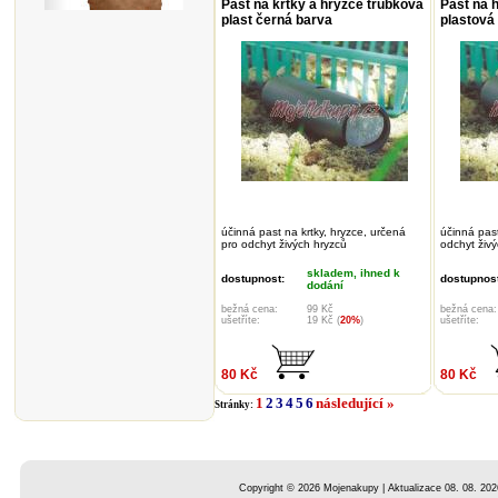
Past na krtky a hryzce trubková
Past na 
plast černá barva
plastová
účinná past na krtky, hryzce, určená
účinná pas
pro odchyt živých hryzců
odchyt živ
skladem, ihned k
dostupnost:
dostupnost
dodání
bežná cena:
99 Kč
bežná cena:
ušetříte:
19 Kč (
20%
)
ušetříte:
80 Kč
80 Kč
1
2
3
4
5
6
následující »
Stránky:
Copyright © 2026 Mojenakupy | Aktualizace 08. 08. 202