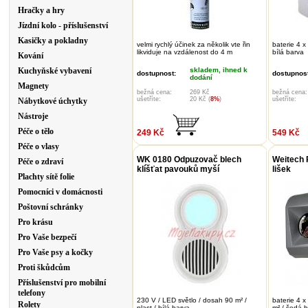
Hračky a hry
Jízdní kolo - příslušenství
Kasičky a pokladny
velmi rychlý účinek za několik vte řin
baterie 4 x
likviduje na vzdálenost do 4 m
bílá barva
Kování
Kuchyňské vybavení
skladem, ihned k
dostupnost:
dostupnost
dodání
Magnety
bežná cena:
269 Kč
bežná cena:
ušetříte:
20 Kč (
8%
)
ušetříte:
Nábytkové úchytky
Nástroje
Péče o tělo
249 Kč
549 Kč
Péče o vlasy
WK 0180 Odpuzovač blech
Weitech 
Péče o zdraví
klíšťat pavouků myší
lišek
Plachty sítě folie
Pomocníci v domácnosti
Poštovní schránky
Pro krásu
Pro Vaše bezpečí
Pro Vaše psy a kočky
Proti škůdcům
Příslušenství pro mobilní
telefony
230 V / LED světlo / dosah 90 m² /
baterie 4 
Rolety
plast / bílá barva
m² / šedá 