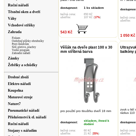
Ruční nářadí
dostupnost:
1 ks skladem
dostupnost
Těsnění oken a dveří
bežná cena:
650 Kč
ušetříte:
107 Kč (
17%
)
bežná cena:
Váhy
ušetříte:
Vchodové stříšky
Zahrada
543 Kč
1 050 Kč
Fiskars
Ozdobné plůtky obrubníky
Proti škůdcům
Věšák na dveře plast 100 x 30
Ultrazvu
Sítě, pletivo, plachty
Vodní program
mm stříbrná barva
balkóny 
Zahradní nářadí
Zámky
Žebříky a schůdky
Drobné zboží
Elektro nářadí
Koupelna
Motorové stroje
Nature7
zvuk u lidí 
Pneumatické nářadí
pro použití pro tloušťku dveří 18 mm
rádius 110
Příslušenství k el. nářadí
skladem, ihned k
dostupnost:
dostupnost
Ruční nářadí
dodání
Stojany s nářadím
bežná cena:
60 Kč
bežná cena:
ušetříte:
21 Kč (
35%
)
ušetříte: