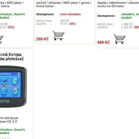
eka / ABS plast +
otočný / přísavka / ABS plast + guma /
displej / mikrofonem / zázna
á barva
černá barva
zvuku na SD kartu
skladem, ihned k
dostupnost:
není skladem
skladem, i
dostupnost:
dodání
dodání
bežná cena:
349 Kč
ušetříte:
50 Kč (
15%
)
249 Kč
bežná cena:
1 999 Kč
50 Kč (
21%
)
ušetříte:
1 100 Kč (
56
299 Kč
899 Kč
 celá Evropa
ia přehrávač
P3+4/E-Book
dows CE 5.0
skladem, ihned k
dodání