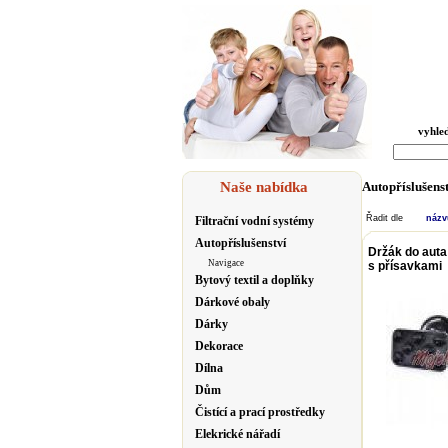
vyhle
Naše nabídka
Autopříslušens
Řadit dle
náz
Filtrační vodní systémy
Autopříslušenství
Držák do auta 
Navigace
s přísavkami
Bytový textil a doplňky
Dárkové obaly
Dárky
Dekorace
Dílna
Dům
Čistící a prací prostředky
Elekrické nářadí