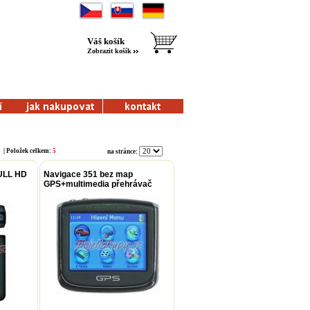
Váš košík
Zobrazit košík
| Položek celkem:
5
na stránce:
ULL HD
Navigace 351 bez map
GPS+multimedia přehrávač