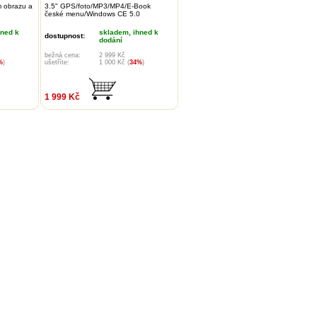
m obrazu a
3.5" GPS/foto/MP3/MP4/E-Book
české menu/Windows CE 5.0
hned k
skladem, ihned k
dostupnost:
dodání
bežná cena:
2 999 Kč
%
)
ušetříte:
1 000 Kč (
34%
)
1 999 Kč