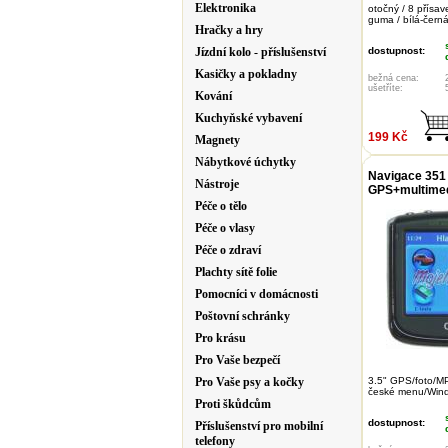
Elektronika
otočný / 8 přísav
guma / bílá-čern
Hračky a hry
Jízdní kolo - příslušenství
dostupnost:
Kasičky a pokladny
bežná cena:
ušetříte:
Kování
Kuchyňské vybavení
199 Kč
Magnety
Nábytkové úchytky
Navigace 351
Nástroje
GPS+multimed
Péče o tělo
Péče o vlasy
Péče o zdraví
Plachty sítě folie
Pomocníci v domácnosti
Poštovní schránky
Pro krásu
Pro Vaše bezpečí
Pro Vaše psy a kočky
3.5" GPS/foto/M
české menu/Win
Proti škůdcům
dostupnost:
Příslušenství pro mobilní
telefony