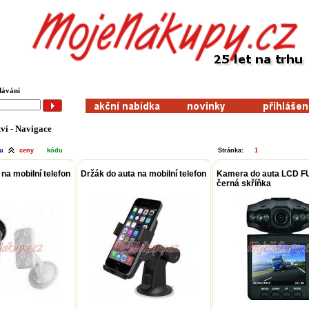
dávání
tví
-
Navigace
vu
ceny
kódu
Stránka:
1
na mobilní telefon
Držák do auta na mobilní telefon
Kamera do auta LCD F
černá skříňka