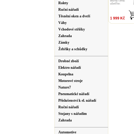
bežná cena:
Rolety
ušetříte:
Ruční nářadí
Těsnění oken a dveří
1 999 Kč
Váhy
Vchodové stříšky
Zahrada
Zámky
Žebříky a schůdky
Drobné zboží
Elektro nářadí
Koupelna
Motorové stroje
Nature7
Pneumatické nářadí
Příslušenství k el. nářadí
Ruční nářadí
Stojany s nářadím
Zahrada
Automotive