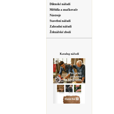
Dílenské nářadí
Měřidla a značkovače
Nástroje
Stavební nářadí
Zahradní nářadí
Železářské zboží
Katalog nářadí