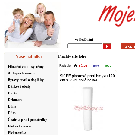
vyhledávání
Naše nabídka
Plachty sítě folie
Řadit dle
názvu
ceny
kódu
Filtrační vodní systémy
Autopříslušenství
Síť PE plastová proti hmyzu 120
Bytový textil a doplňky
cm x 25 m / bílá barva
Dárkové obaly
Dárky
Dekorace
Dílna
Dům
Čistící a prací prostředky
Elekrické nářadí
Elektronika