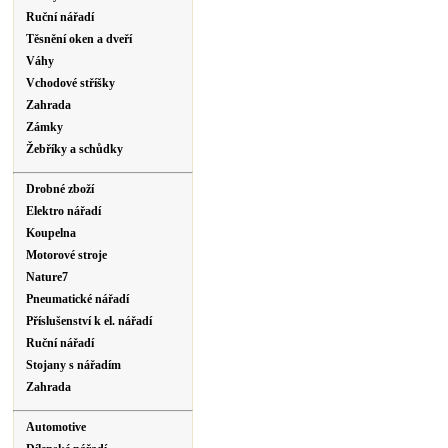
Ruční nářadí
Těsnění oken a dveří
Váhy
Vchodové stříšky
Zahrada
Zámky
Žebříky a schůdky
Drobné zboží
Elektro nářadí
Koupelna
Motorové stroje
Nature7
Pneumatické nářadí
Příslušenství k el. nářadí
Ruční nářadí
Stojany s nářadím
Zahrada
Automotive