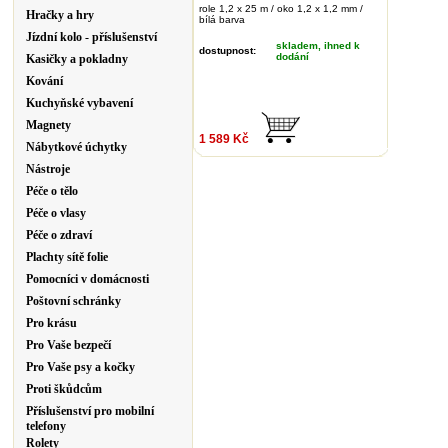
role 1,2 x 25 m / oko 1,2 x 1,2 mm /
Hračky a hry
bílá barva
Jízdní kolo - příslušenství
skladem, ihned k
dostupnost:
dodání
Kasičky a pokladny
Kování
Kuchyňské vybavení
Magnety
1 589 Kč
Nábytkové úchytky
Nástroje
Péče o tělo
Péče o vlasy
Péče o zdraví
Plachty sítě folie
Pomocníci v domácnosti
Poštovní schránky
Pro krásu
Pro Vaše bezpečí
Pro Vaše psy a kočky
Proti škůdcům
Příslušenství pro mobilní
telefony
Rolety