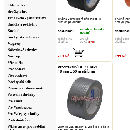
Elektronika
Hračky a hry
Jízdní kolo - příslušenství
pružná velmi dobrá přilnavost i k
pružná velm
drsným povrchům
drsným po
Kasičky a pokladny
skladem, ihned k
Kování
dostupnost:
dostupnost
dodání
Kuchyňské vybavení
bežná cena:
270 Kč
bežná cena:
ušetříte:
51 Kč (
19%
)
ušetříte:
Magnety
Nábytkové úchytky
219 Kč
199 Kč
Nástroje
Péče o tělo
Profi textilní DUCT TAPE
Péče o vlasy
48 mm x 50 m stříbrná
Péče o zdraví
Plachty sítě folie
Pomocníci v domácnosti
Poštovní schránky
Pro krásu
Pro Vaše bezpečí
Pro Vaše psy a kočky
Proti škůdcům
Příslušenství pro mobilní
velmi pevná stabilní a voděodol páska
s textilní strukturou