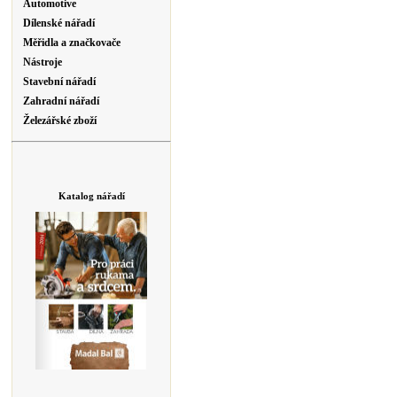
Automotive
Dílenské nářadí
Měřidla a značkovače
Nástroje
Stavební nářadí
Zahradní nářadí
Železářské zboží
Katalog nářadí