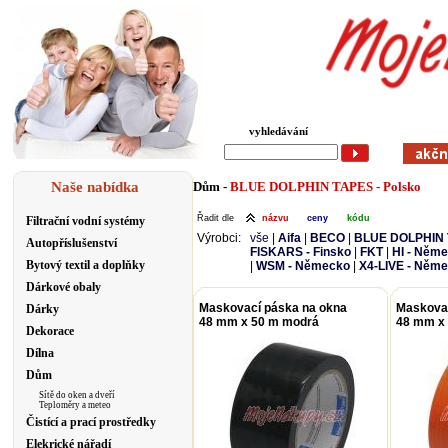
vyhledávání
Naše nabídka
Dům
-
BLUE DOLPHIN TAPES - Polsko
Řadit dle
názvu
ceny
kódu
Filtrační vodní systémy
Výrobci:
vše
|
Aifa
|
BECO
|
BLUE DOLPHIN T
Autopříslušenství
FISKARS - Finsko
|
FKT
|
HI - Něm
Bytový textil a doplňky
|
WSM - Německo
|
X4-LIVE - Něm
Dárkové obaly
Maskovací páska na okna
Maskovac
Dárky
48 mm x 50 m modrá
48 mm x 
Dekorace
Dílna
Dům
Sítě do oken a dveří
Teploměry a meteo
Čistící a prací prostředky
Elekrické nářadí