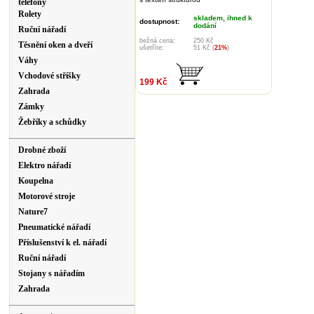
telefony
Rolety
skladem, ihned k
dostupnost:
dodání
Ruční nářadí
bežná cena:
250 Kč
Těsnění oken a dveří
ušetříte:
51 Kč (
21%
)
Váhy
Vchodové stříšky
199 Kč
Zahrada
Zámky
Žebříky a schůdky
Drobné zboží
Elektro nářadí
Koupelna
Motorové stroje
Nature7
Pneumatické nářadí
Příslušenství k el. nářadí
Ruční nářadí
Stojany s nářadím
Zahrada