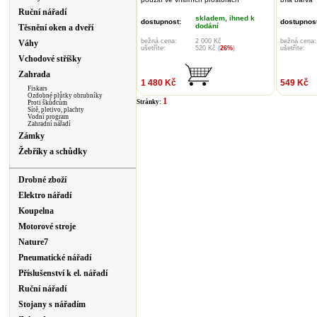
Ruční nářadí
skladem, ihned k
dostupnost:
dostupnost
dodání
Těsnění oken a dveří
bežná cena:
2 000 Kč
bežná cena:
Váhy
ušetříte:
520 Kč (
26%
)
ušetříte:
Vchodové stříšky
Zahrada
1 480 Kč
549 Kč
Fiskars
Ozdobné plůtky obrubníky
1
Stránky:
Proti škůdcům
Sítě, pletivo, plachty
Vodní program
Zahradní nářadí
Zámky
Žebříky a schůdky
Drobné zboží
Elektro nářadí
Koupelna
Motorové stroje
Nature7
Pneumatické nářadí
Příslušenství k el. nářadí
Ruční nářadí
Stojany s nářadím