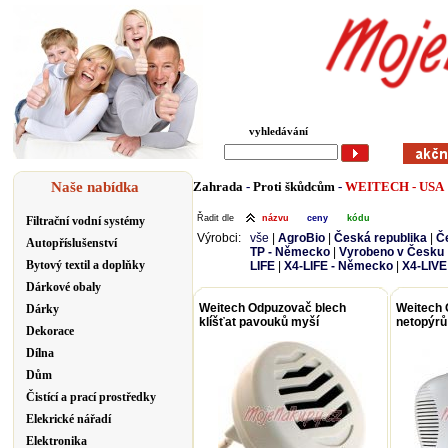
vyhledávání
Naše nabídka
Zahrada
-
Proti škůdcům
-
WEITECH - USA
Řadit dle
názvu
ceny
kódu
Filtrační vodní systémy
Výrobci:
vše
|
AgroBio
|
Česká republika
|
Č
Autopříslušenství
TP - Německo
|
Vyrobeno v Česku
Bytový textil a doplňky
LIFE
|
X4-LIFE - Německo
|
X4-LIVE
Dárkové obaly
Weitech Odpuzovač blech
Weitech
Dárky
klíšťat pavouků myší
netopýrů
Dekorace
Dílna
Dům
Čistící a prací prostředky
Elekrické nářadí
Elektronika