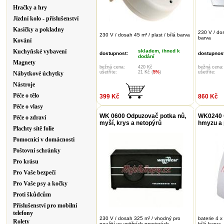
Hračky a hry
Jízdní kolo - příslušenství
Kasičky a pokladny
230 V / dos
230 V / dosah 45 m² / plast / bílá barva
barva
Kování
Kuchyňské vybavení
skladem, ihned k
dostupnost:
dostupnost
dodání
Magnety
bežná cena:
420 Kč
bežná cena:
ušetříte:
21 Kč (
5%
)
ušetříte:
Nábytkové úchytky
Nástroje
Péče o tělo
399 Kč
860 Kč
Péče o vlasy
WK 0600 Odpuzovač potka nů,
WK0240 
Péče o zdraví
myší, krys a netopýrů
hmyzu a
Plachty sítě folie
Pomocníci v domácnosti
Poštovní schránky
Pro krásu
Pro Vaše bezpečí
Pro Vaše psy a kočky
Proti škůdcům
Příslušenství pro mobilní
telefony
230 V / dosah 325 m² / vhodný pro
baterie 4 x
Rolety
použití ve vnitřních prostorách
bílá barva