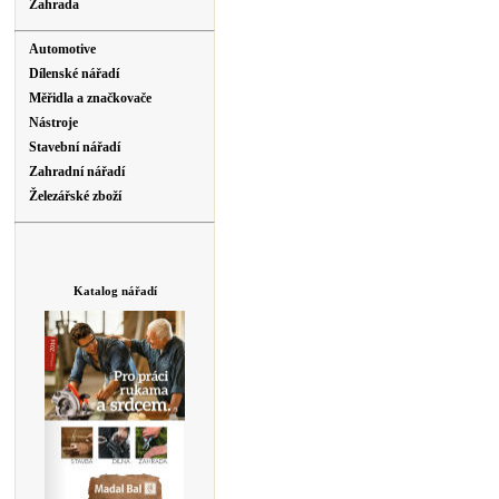
Zahrada
Automotive
Dílenské nářadí
Měřidla a značkovače
Nástroje
Stavební nářadí
Zahradní nářadí
Železářské zboží
Katalog nářadí