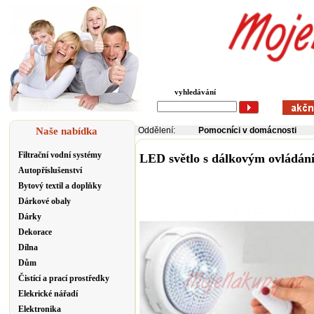
vyhledávání
Naše nabídka
Oddělení:
Pomocníci v domácnosti
Filtrační vodní systémy
LED světlo s dálkovým ovládán
Autopříslušenství
Bytový textil a doplňky
Dárkové obaly
Dárky
Dekorace
Dílna
Dům
Čistící a prací prostředky
Elekrické nářadí
Elektronika