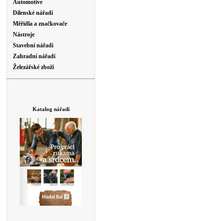
Automotive
Dílenské nářadí
Měřidla a značkovače
Nástroje
Stavební nářadí
Zahradní nářadí
Železářské zboží
Katalog nářadí