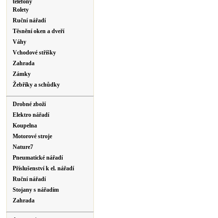
telefony
Rolety
Ruční nářadí
Těsnění oken a dveří
Váhy
Vchodové stříšky
Zahrada
Zámky
Žebříky a schůdky
Drobné zboží
Elektro nářadí
Koupelna
Motorové stroje
Nature7
Pneumatické nářadí
Příslušenství k el. nářadí
Ruční nářadí
Stojany s nářadím
Zahrada