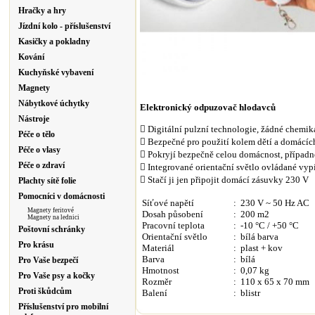
Hračky a hry
Jízdní kolo - příslušenství
Kasičky a pokladny
Kování
Kuchyňské vybavení
Magnety
Nábytkové úchytky
Elektronický odpuzovač hlodavců
Nástroje

Digitální pulzní technologie, žádné chemik
Péče o tělo

Bezpečné pro použití kolem dětí a domácích
Péče o vlasy

Pokryjí bezpečně celou domácnost, případ
Péče o zdraví

Integrované orientační světlo ovládané vypí

Stačí ji jen připojit domácí zásuvky 230 V
Plachty sítě folie
Pomocníci v domácnosti
Síťové napětí
:
230 V ~ 50 Hz AC
Magnety feritové
Dosah působení
: 200 m2
Magnety na lednici
Pracovní teplota
:
-10 °C / +50 °C
Poštovní schránky
Orientační světlo
: bílá barva
Pro krásu
Materiál
: plast
+ kov
Barva
: bílá
Pro Vaše bezpečí
Hmotnost
: 0,07 kg
Pro Vaše psy a kočky
Rozměr
: 110 x 65 x 70 mm
Proti škůdcům
Balení
:
blistr
Příslušenství pro mobilní