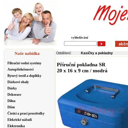
vyhledávání
Naše nabídka
Oddělení:
Kasičky a pokladny
Filtrační vodní systémy
Příruční pokladna SR
Autopříslušenství
20 x 16 x 9 cm / modrá
Bytový textil a doplňky
Dárkové obaly
Dárky
Dekorace
Dílna
Dům
Čistící a prací prostředky
Elekrické nářadí
Elektronika