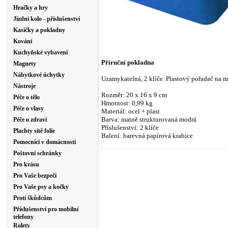
Hračky a hry
Jízdní kolo - příslušenství
Kasičky a pokladny
Kování
Kuchyňské vybavení
Příruční pokladna
Magnety
Nábytkové úchytky
Uzamykatelná, 2 klíče. Plastový pořadač na m
Nástroje
Rozměr: 20 x 16 x 9 cm
Péče o tělo
Hmotnost: 0,99 kg
Péče o vlasy
Materiál: ocel + plast
Barva: matně strukturovaná modrá
Péče o zdraví
Příslušenství: 2 klíče
Plachty sítě folie
Balení: barevná papírová krabice
Pomocníci v domácnosti
Poštovní schránky
Pro krásu
Pro Vaše bezpečí
Pro Vaše psy a kočky
Proti škůdcům
Příslušenství pro mobilní
telefony
Rolety