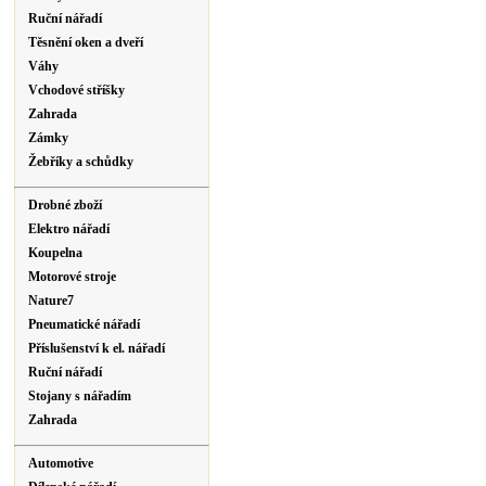
Ruční nářadí
Těsnění oken a dveří
Váhy
Vchodové stříšky
Zahrada
Zámky
Žebříky a schůdky
Drobné zboží
Elektro nářadí
Koupelna
Motorové stroje
Nature7
Pneumatické nářadí
Příslušenství k el. nářadí
Ruční nářadí
Stojany s nářadím
Zahrada
Automotive