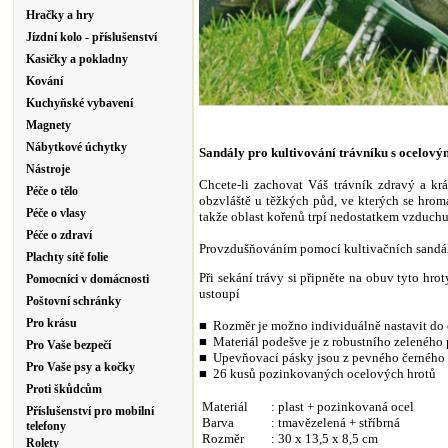
Hračky a hry
Jízdní kolo - příslušenství
Kasičky a pokladny
Kování
Kuchyňské vybavení
Magnety
Nábytkové úchytky
Sandály pro kultivování trávníku s ocelový
Nástroje
Chcete-li zachovat Váš trávník zdravý a kr
Péče o tělo
obzvláště u těžkých půd, ve kterých se hro
Péče o vlasy
takže oblast kořenů trpí nedostatkem vzduchu 
Péče o zdraví
Provzdušňováním pomocí kultivačních sandálů
Plachty sítě folie
Při sekání trávy si připněte na obuv tyto hr
Pomocníci v domácnosti
ustoupí
Poštovní schránky
Pro krásu
■
Rozměr je možno individuálně nastavit do 
■
Materiál podešve je z robustního zeleného 
Pro Vaše bezpečí
■
Upevňovací pásky jsou z pevného černého 
Pro Vaše psy a kočky
■
26 kusů pozinkovaných ocelových h
rotů
Proti škůdcům
Materiál
: plast + pozinkovaná ocel
Příslušenství pro mobilní
Barva
: tmavězelená + stříbrná
telefony
Rozměr
: 30 x 13,5 x 8,5 cm
Rolety