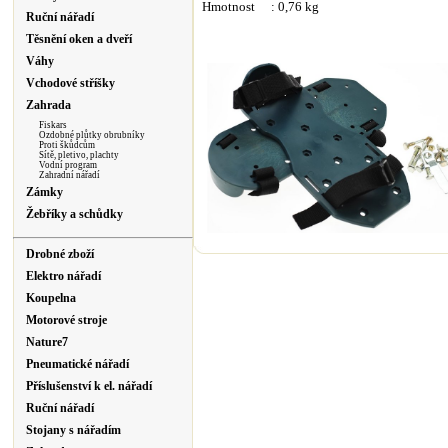
Hmotnost
: 0,76 kg
Ruční nářadí
Těsnění oken a dveří
Váhy
Vchodové stříšky
Zahrada
Fiskars
Ozdobné plůtky obrubníky
Proti škůdcům
Sítě, pletivo, plachty
Vodní program
Zahradní nářadí
Zámky
Žebříky a schůdky
Drobné zboží
Elektro nářadí
Koupelna
Motorové stroje
Nature7
Pneumatické nářadí
Příslušenství k el. nářadí
Ruční nářadí
Stojany s nářadím