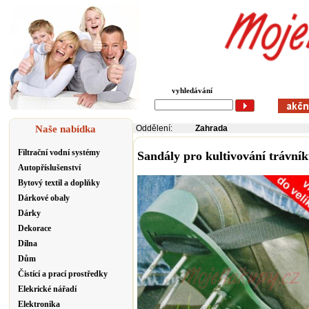
vyhledávání
Naše nabídka
Oddělení:
Zahrada
Filtrační vodní systémy
Sandály pro kultivování trávník
Autopříslušenství
Bytový textil a doplňky
Dárkové obaly
Dárky
Dekorace
Dílna
Dům
Čistící a prací prostředky
Elekrické nářadí
Elektronika