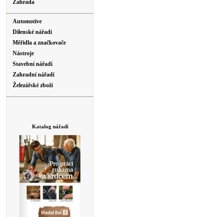
Zahrada
Automotive
Dílenské nářadí
Měřidla a značkovače
Nástroje
Stavební nářadí
Zahradní nářadí
Železářské zboží
Katalog nářadí