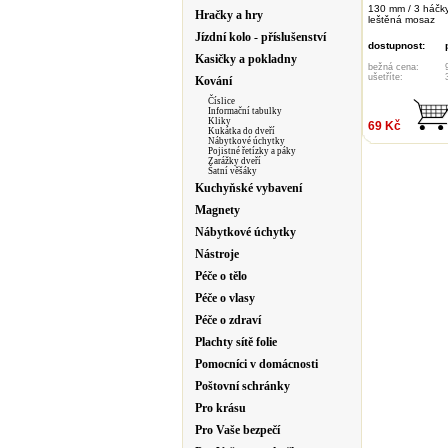
130 mm / 3 háčky 
Hračky a hry
leštěná mosaz
Jízdní kolo - příslušenství
dostupnost:
Kasičky a pokladny
bežná cena:
ušetříte:
Kování
Číslice
Informační tabulky
Kliky
69 Kč
Kukátka do dveří
Nábytkové úchytky
Pojistné řetízky a páky
Zarážky dveří
Šatní věšáky
Kuchyňské vybavení
Magnety
Nábytkové úchytky
Nástroje
Péče o tělo
Péče o vlasy
Péče o zdraví
Plachty sítě folie
Pomocníci v domácnosti
Poštovní schránky
Pro krásu
Pro Vaše bezpečí