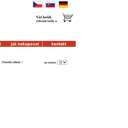
Váš košík
Zobrazit košík
| Položek celkem:
1
na stránce: