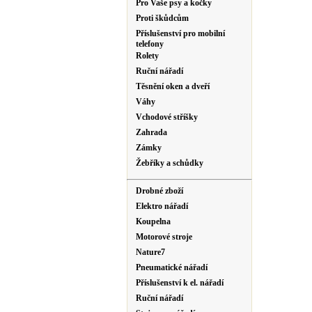
Pro Vaše psy a kočky
Proti škůdcům
Příslušenství pro mobilní
telefony
Rolety
Ruční nářadí
Těsnění oken a dveří
Váhy
Vchodové stříšky
Zahrada
Zámky
Žebříky a schůdky
Drobné zboží
Elektro nářadí
Koupelna
Motorové stroje
Nature7
Pneumatické nářadí
Příslušenství k el. nářadí
Ruční nářadí