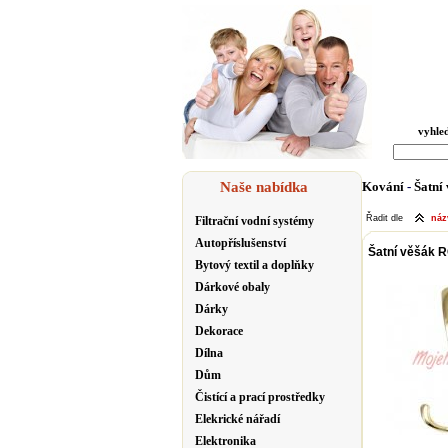
vyhle
Naše nabídka
Kování
-
Šatní
Řadit dle
ná
Filtrační vodní systémy
Autopříslušenství
Šatní věšák 
Bytový textil a doplňky
Dárkové obaly
Dárky
Dekorace
Dílna
Dům
Čistící a prací prostředky
Elekrické nářadí
Elektronika