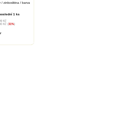
/ zinkoslitina / barva
poslední 1 ks
99 Kč
30 Kč (
31%
)