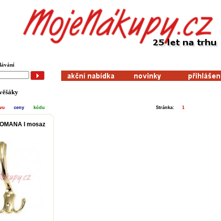
dávání
 věšáky
zvu
ceny
kódu
Stránka:
1
ROMANA I mosaz