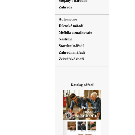
Stojany s nářadím
Zahrada
Automotive
Dílenské nářadí
Měřidla a značkovače
Nástroje
Stavební nářadí
Zahradní nářadí
Železářské zboží
Katalog nářadí