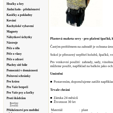
Hračky a hry
Jízdní kolo - příslušenství
Kasičky a pokladny
Kování
Kuchyňské vybavení
Magnety
Nábytkové úchytky
Plastová maketa sovy - pro plašení špačků, 
Nástroje
Častým problémem na zahradě je ochrana úrody
Péče o tělo
Péče o vlasy
Sokol je přirozený nepřítel holubů, špačků, v
Péče o zdraví
Pro venkovní použití: zahrady, sady, vinohra
Plachty sítě folie
můžeme použít, například na balkón jako ochr
Pomocníci v domácnosti
Um
ístění
Poštovní schránky
■ Postavením, doporučujeme zatížit napříkl
Pro krásu
Pro Vaše bezpečí
Trvale c
hrání
Pro Vaše psy a kočky
■ Záruka 24 měsíců
Proti škůdcům
■ Životnost 30 let
Rostliny
Živočiši
Materiál
: plast
Příslušenství pro mobilní