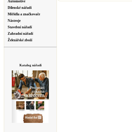
Automotive
Dílenské nářadí
Měřidla a značkovače
Nástroje
Stavební nářadí
Zahradní nářadí
Železářské zboží
Katalog nářadí