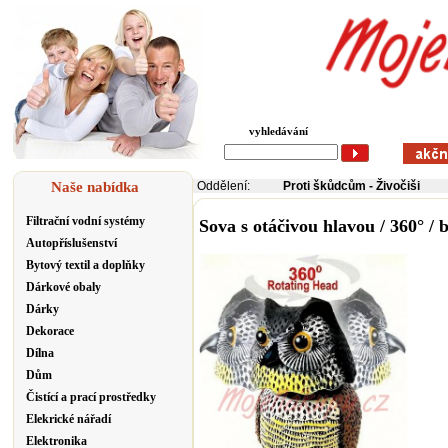
vyhledávání
Naše nabídka
Oddělení:
Proti škůdcům
-
Živočiši
Filtrační vodní systémy
Sova s otáčivou hlavou / 360° /
Autopříslušenství
Bytový textil a doplňky
Dárkové obaly
Dárky
Dekorace
Dílna
Dům
Čistící a prací prostředky
Elekrické nářadí
Elektronika