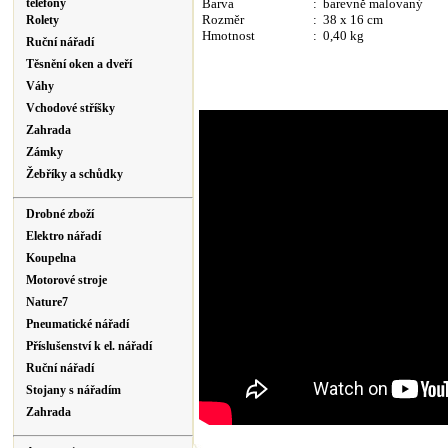
Barva
: barevně malovaný
telefony
Rozměr
: 38 x 16 cm
Rolety
Hmotnost
: 0,40 kg
Ruční nářadí
Těsnění oken a dveří
Váhy
Vchodové stříšky
Zahrada
Zámky
Žebříky a schůdky
Drobné zboží
Elektro nářadí
Koupelna
Motorové stroje
Nature7
Pneumatické nářadí
Příslušenství k el. nářadí
Ruční nářadí
Stojany s nářadím
Zahrada