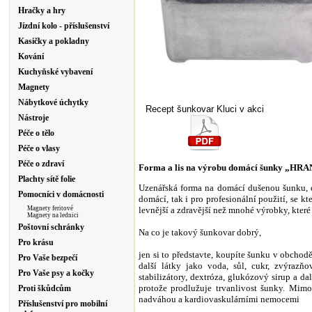
Hračky a hry
Jízdní kolo - příslušenství
Kasičky a pokladny
Kování
Kuchyňské vybavení
Magnety
Nábytkové úchytky
Recept šunkovar Kluci v akci
Nástroje
Péče o tělo
Péče o vlasy
Péče o zdraví
Forma a lis na výrobu domácí šunky
„HRA
Plachty sítě folie
Uzenářská forma na domácí dušenou šunku, 
Pomocníci v domácnosti
domácí, tak i pro profesionální použití, se k
Magnety feritové
levnější a zdravější než mnohé výrobky, kter
Magnety na lednici
Poštovní schránky
Na co je takový šunkovar dobrý,
Pro krásu
jen si to představte, koupíte šunku v obchodě
Pro Vaše bezpečí
další látky jako voda, sůl, cukr, zvýrazňov
Pro Vaše psy a kočky
stabilizátory, dextróza, glukózový sirup a da
protože prodlužuje trvanlivost šunky. Mimo
Proti škůdcům
nadváhou a kardiovaskulárními nemocemi
Příslušenství pro mobilní