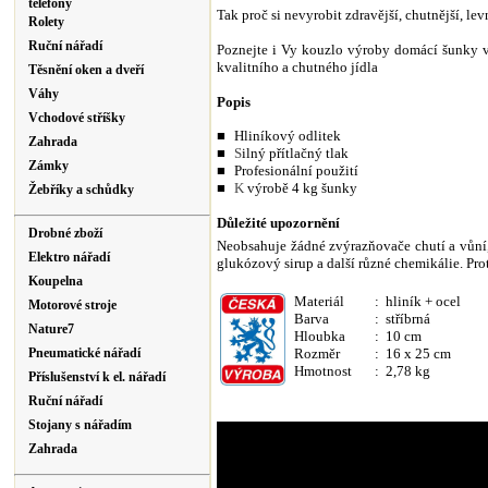
telefony
Tak proč si nevyrobit zdravější, chutnější, le
Rolety
Ruční nářadí
Poznejte i Vy kouzlo výroby domácí šunky v 
kvalitního a chutného jídla
Těsnění oken a dveří
Váhy
Popis
Vchodové stříšky
■
Hliníkový odlitek
Zahrada
■
S
ilný přítlačný tlak
Zámky
■
Profesionální použití
■
K
výrobě 4 kg šunky
Žebříky a schůdky
Důležité upozornění
Drobné zboží
Neobsahuje žádné zvýrazňovače chutí a vůní, a
Elektro nářadí
glukózový sirup a další různé chemikálie.
Pro
Koupelna
Materiál
: hliník + ocel
Motorové stroje
Barva
: stříbrná
Nature7
Hloubka
: 10 cm
Pneumatické nářadí
Rozměr
: 16 x 25 cm
Hmotnost
: 2,78 kg
Příslušenství k el. nářadí
Ruční nářadí
Stojany s nářadím
Zahrada