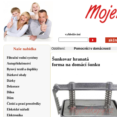
vyhledávání
Naše nabídka
Oddělení:
Pomocníci v domácnosti
Filtrační vodní systémy
Šunkovar hranatá
Autopříslušenství
forma na domácí šunku
Bytový textil a doplňky
Dárkové obaly
Dárky
Dekorace
Dílna
Dům
Čistící a prací prostředky
Elekrické nářadí
Elektronika