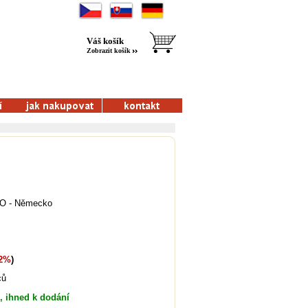
Váš košík
Zobrazit košík
O - Německo
2%
)
ců
, ihned k dodání