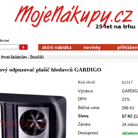
dávání
Proti škůdcům
-
Živočiši
kový odpuzovač plašič hlodavců GARDIGO
Kód zboží
62317
Výrobce
GARDIG
DPH
21%
Běžná cena
596 Kč
Sleva
67 Kč (
1
Záruka
24 měsí
Dostupnost
skladem