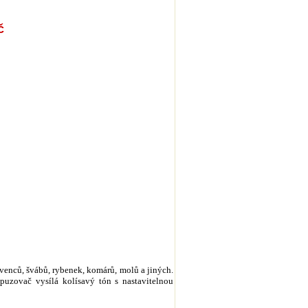
č
enců, švábů, rybenek, komárů, molů a jiných.
puzovač vysílá kolísavý tón s nastavitelnou