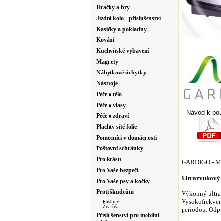
Hračky a hry
Jízdní kolo - příslušenství
Kasičky a pokladny
Kování
Kuchyňské vybavení
Magnety
Nábytkové úchytky
Nástroje
Péče o tělo
Péče o vlasy
Návod k pou
Péče o zdraví
Plachty sítě folie
Pomocníci v domácnosti
Poštovní schránky
Pro krásu
GARDIGO - Ma
Pro Vaše bezpečí
Ultrazvukový
Pro Vaše psy a kočky
Proti škůdcům
Výkonný ultra
Vysokofrekven
Rostliny
Živočiši
periodou. Odp
Příslušenství pro mobilní