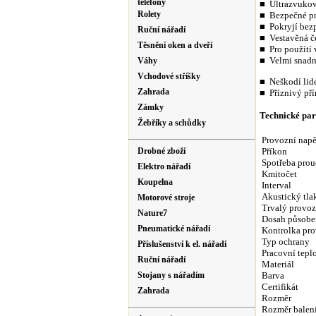
telefony
■
Ultrazvukov
Rolety
■
Bezpečné pr
■
Pokryjí bez
Ruční nářadí
■
Vestavěná 
Těsnění oken a dveří
■
Pro použítí 
■
Velmi snadn
Váhy
Vchodové stříšky
■
Neškodí lid
Zahrada
■
Příznivý pří
Zámky
Technické pa
Žebříky a schůdky
Provozní napě
Příkon
Drobné zboží
Spotřeba pro
Elektro nářadí
Kmitočet
Koupelna
Interval
Akustický tla
Motorové stroje
Trvalý provoz
Nature7
Dosah působe
Pneumatické nářadí
Kontrolka pr
Typ ochrany
Příslušenství k el. nářadí
Pracovní tepl
Ruční nářadí
Materiál
Barva
Stojany s nářadím
Certifikát
Zahrada
Rozměr
Rozměr balen