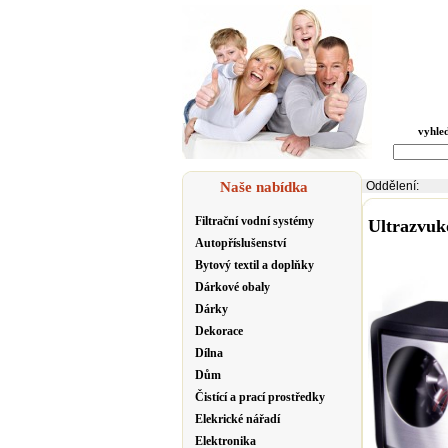
vyhle
Naše nabídka
Oddělení:
Filtrační vodní systémy
Ultrazvu
Autopříslušenství
Bytový textil a doplňky
Dárkové obaly
Dárky
Dekorace
Dílna
Dům
Čistící a prací prostředky
Elekrické nářadí
Elektronika