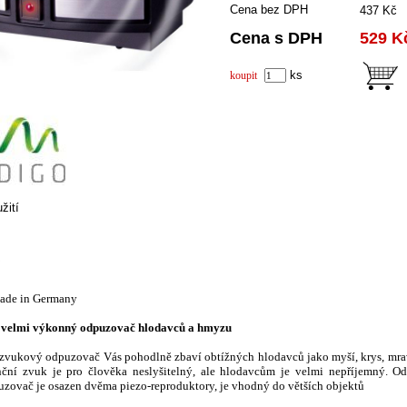
Cena bez DPH
437 Kč
Cena s DPH
529 K
ks
koupit
žití
de in Germany
 velmi výkonný odpuzovač hlodavců a hmyzu
zvukový odpuzovač Vás pohodlně zbaví obtížných hlodavců jako myší, krys, mrav
ční zvuk je pro člověka neslyšitelný, ale hlodavcům je velmi nepříjemný. Od
uzovač je osazen dvěma piezo-reproduktory, je vhodný do větších objektů