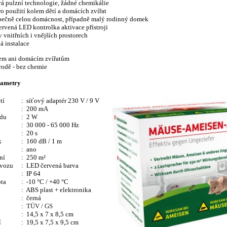
á pulzní technologie, žádné chemikálie
o použití kolem dětí a domácích zvířat
pečně celou domácnost, případně malý rodinný domek
červená
LED kontrolka aktivace
přístroji
v vnitřních i vnějších prostorech
á instalace
em ani domácím zvířatům
rodě - bez chemie
rametry
tí
:
síťový adaptér 230 V / 9 V
: 200
mA
udu
: 2 W
: 30 000 - 65 000 Hz
: 20 s
k
: 160 dB / 1 m
:
ano
ní
: 25
0 m
²
ovozu
: LED červená barva
: IP 64
ota
: -10 °C / +40 °C
: ABS plast + elektronika
: černá
:
TÜV / GS
: 14,5 x 7 x 8,5 cm
í
: 19,5 x 7,5 x 9,5 cm