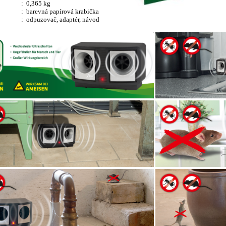
:
0,365 kg
:
barevná papírová krabička
: odpuzovač, adaptér, návod