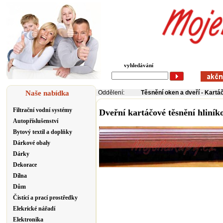
vyhledávání
Naše nabídka
Oddělení:
Těsnění oken a dveří
-
Kartáč
Filtrační vodní systémy
Dveřní kartáčové těsnění hliní
Autopříslušenství
Bytový textil a doplňky
Dárkové obaly
Dárky
Dekorace
Dílna
Dům
Čistící a prací prostředky
Elekrické nářadí
Elektronika