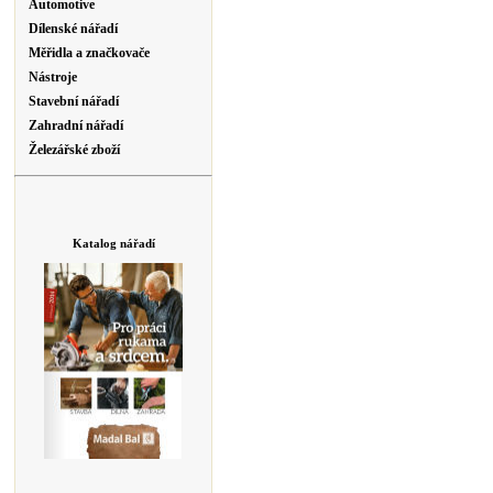
Automotive
Dílenské nářadí
Měřidla a značkovače
Nástroje
Stavební nářadí
Zahradní nářadí
Železářské zboží
Katalog nářadí