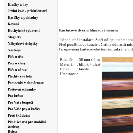
Hračky a hry
Jízdní kolo - příslušenství
Kasičky a pokladny
Kování
Kartáčové dveřní hliníkové těsnění
Kuchyňské vybavení
Magnety
Jednoduchá instalace. Stačí odlepit ochranno
Nábytkové úchytky
Před použitím dokonale očistit
a odmastit mís
Po upevnění kartáčového těsnění zakryjte při
Nástroje
Péče o tělo
Rozměr
: 50 mm x 1 m
Péče o vlasy
Materiál
: hliník + plast
Barva
: hnědá
Péče o zdraví
Hmotnost
:
Plachty sítě folie
Pomocníci v domácnosti
Poštovní schránky
Pro krásu
Pro Vaše bezpečí
Pro Vaše psy a kočky
Proti škůdcům
Příslušenství pro mobilní
telefony
Rolety