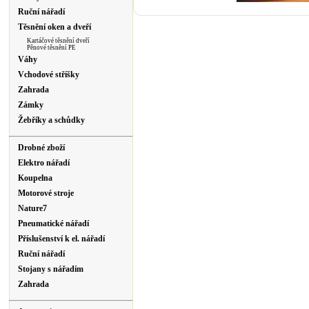
Ruční nářadí
Těsnění oken a dveří
Kartáčové těsnění dveří
Pěnové těsnění PE
Váhy
Vchodové stříšky
Zahrada
Zámky
Žebříky a schůdky
Drobné zboží
Elektro nářadí
Koupelna
Motorové stroje
Nature7
Pneumatické nářadí
Příslušenství k el. nářadí
Ruční nářadí
Stojany s nářadím
Zahrada