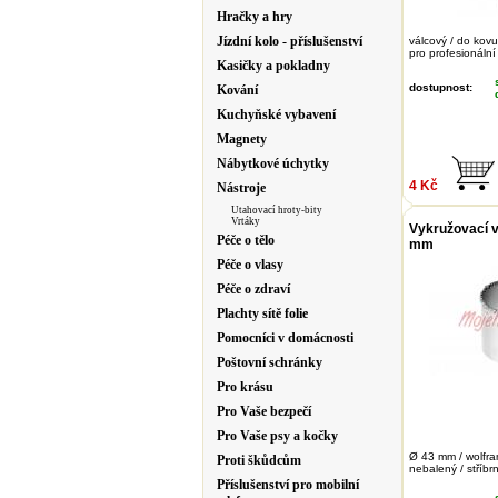
Hračky a hry
Jízdní kolo - příslušenství
válcový / do kovu
pro profesionální
Kasičky a pokladny
dostupnost:
Kování
Kuchyňské vybavení
Magnety
Nábytkové úchytky
4 Kč
Nástroje
Utahovací hroty-bity
Vrtáky
Vykružovací v
Péče o tělo
mm
Péče o vlasy
Péče o zdraví
Plachty sítě folie
Pomocníci v domácnosti
Poštovní schránky
Pro krásu
Pro Vaše bezpečí
Pro Vaše psy a kočky
Ø 43 mm / wolfram
Proti škůdcům
nebalený / stříbr
Příslušenství pro mobilní