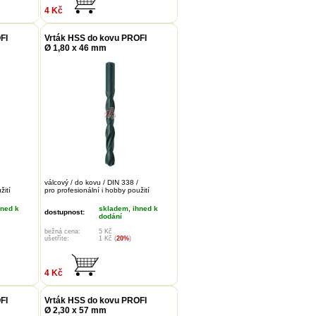
4 Kč
FI
Vrták HSS do kovu PROFI
Ø 1,80 x 46 mm
válcový / do kovu / DIN 338 /
žití
pro profesionální i hobby použití
hned k
skladem, ihned k
dostupnost:
dodání
bežná cena:
5 Kč
ušetříte:
1 Kč (
20%
)
4 Kč
FI
Vrták HSS do kovu PROFI
Ø 2,30 x 57 mm