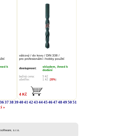
válcový / do kovu / DIN 338 /
žití
pro profesionální i hobby použití
hned k
skladem, ihned k
dostupnost:
dodání
bežná cena:
5 Kč
ušetříte:
1 Kč (
20%
)
4 Kč
36
37
38
39
40
41
42
43
44
45
46
47
48
49
50
51
cí »
software, s.r.o.