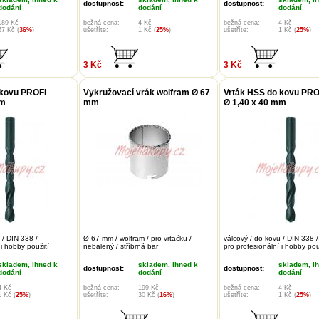
dostupnost:
dostupnost:
dodání
dodání
dodání
189 Kč
bežná cena:
4 Kč
bežná cena:
4 Kč
67 Kč (
36%
)
ušetříte:
1 Kč (
25%
)
ušetříte:
1 Kč (
25%
)
3 Kč
3 Kč
 kovu PROFI
Vykružovací vrák wolfram Ø 67
Vrták HSS do kovu PRO
mm
mm
Ø 1,40 x 40 mm
 / DIN 338 /
Ø 67 mm / wolfram / pro vrtačku /
válcový / do kovu / DIN 338 /
 i hobby použití
nebalený / stříbrná bar
pro profesionální i hobby pou
skladem, ihned k
skladem, ihned k
skladem, i
dostupnost:
dostupnost:
dodání
dodání
dodání
4 Kč
bežná cena:
199 Kč
bežná cena:
4 Kč
1 Kč (
25%
)
ušetříte:
30 Kč (
16%
)
ušetříte:
1 Kč (
25%
)