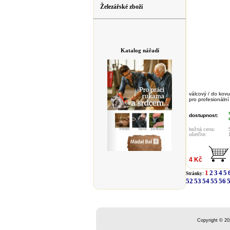
Železářské zboží
Katalog nářadí
válcový / do kovu
pro profesionální
dostupnost:
bežná cena:
ušetříte:
4 Kč
1
2
3
4
5
Stránky:
52
53
54
55
56
Copyright © 20