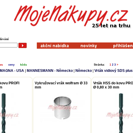
dávání
zvu
ceny
kódu
Stránka:
1
2
3
>
MAGNA - USA
|
MANNESMANN - Německo
|
Německo
|
Vrták vidiový SDS plus
 kovu PROFI
Vykružovací vrák wolfram Ø 33
Vrták HSS do kovu PRO
mm
mm
Ø 0,80 x 30 mm