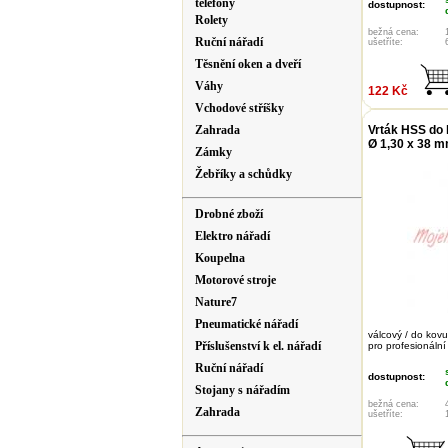
telefony
dostupnost:
Rolety
bežná cena:
Ruční nářadí
ušetříte:
Těsnění oken a dveří
Váhy
122 Kč
Vchodové stříšky
Zahrada
Vrták HSS do
Ø 1,30 x 38 
Zámky
Žebříky a schůdky
Drobné zboží
Elektro nářadí
Koupelna
Motorové stroje
Nature7
Pneumatické nářadí
válcový / do kovu
Příslušenství k el. nářadí
pro profesionální
Ruční nářadí
dostupnost:
Stojany s nářadím
bežná cena:
Zahrada
ušetříte: