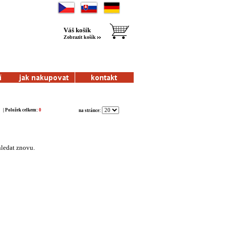
Váš košík
Zobrazit košík
| Položek celkem:
0
na stránce:
hledat znovu.