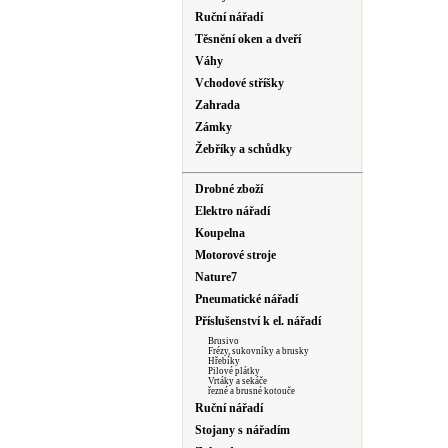
Ruční nářadí
Těsnění oken a dveří
Váhy
Vchodové stříšky
Zahrada
Zámky
Žebříky a schůdky
Drobné zboží
Elektro nářadí
Koupelna
Motorové stroje
Nature7
Pneumatické nářadí
Příslušenství k el. nářadí
Brusivo
Frézy, sukovníky a brusky
Hřebíky
Pilové plátky
Vrtáky a sekáče
řezné a brusné kotouče
Ruční nářadí
Stojany s nářadím