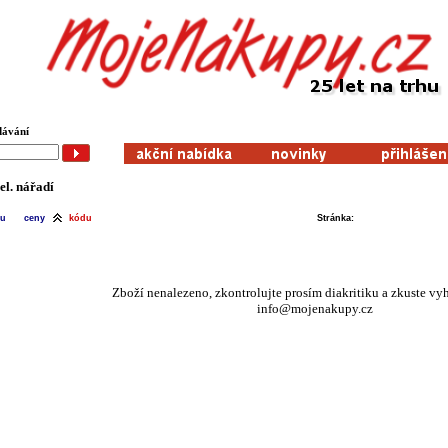
dávání
 el. nářadí
vu
ceny
kódu
Stránka:
Zboží nenalezeno, zkontrolujte prosím diakritiku a zkuste vy
info@mojenakupy.cz