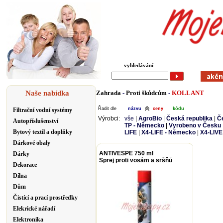
vyhledávání
Naše nabídka
Zahrada
-
Proti škůdcům
-
KOLLANT
Řadit dle
názvu
ceny
kódu
Filtrační vodní systémy
Výrobci:
vše
|
AgroBio
|
Česká republika
|
Č
Autopříslušenství
TP - Německo
|
Vyrobeno v Česku
Bytový textil a doplňky
LIFE
|
X4-LIFE - Německo
|
X4-LIVE
Dárkové obaly
ANTIVESPE 750 ml
Dárky
Sprej proti vosám a sršňů
Dekorace
Dílna
Dům
Čistící a prací prostředky
Elekrické nářadí
Elektronika