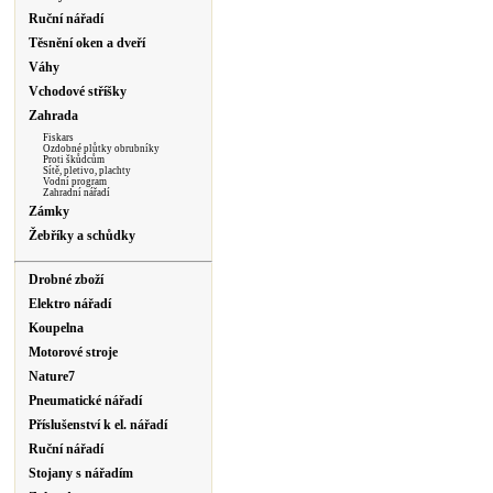
Ruční nářadí
Těsnění oken a dveří
Váhy
Vchodové stříšky
Zahrada
Fiskars
Ozdobné plůtky obrubníky
Proti škůdcům
Sítě, pletivo, plachty
Vodní program
Zahradní nářadí
Zámky
Žebříky a schůdky
Drobné zboží
Elektro nářadí
Koupelna
Motorové stroje
Nature7
Pneumatické nářadí
Příslušenství k el. nářadí
Ruční nářadí
Stojany s nářadím