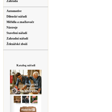
Zahrada
Automotive
Dílenské nářadí
Měřidla a značkovače
Nástroje
Stavební nářadí
Zahradní nářadí
Železářské zboží
Katalog nářadí