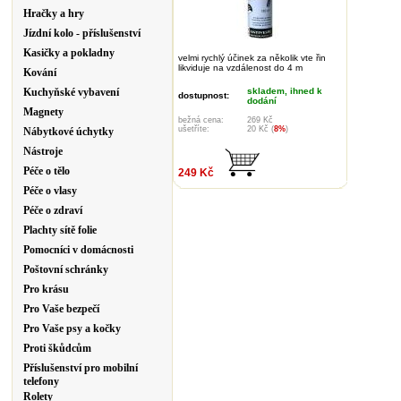
Hračky a hry
Jízdní kolo - příslušenství
Kasičky a pokladny
velmi rychlý účinek za několik vte řin
likviduje na vzdálenost do 4 m
Kování
Kuchyňské vybavení
skladem, ihned k
dostupnost:
dodání
Magnety
bežná cena:
269 Kč
ušetříte:
20 Kč (
8%
)
Nábytkové úchytky
Nástroje
Péče o tělo
249 Kč
Péče o vlasy
Péče o zdraví
Plachty sítě folie
Pomocníci v domácnosti
Poštovní schránky
Pro krásu
Pro Vaše bezpečí
Pro Vaše psy a kočky
Proti škůdcům
Příslušenství pro mobilní
telefony
Rolety