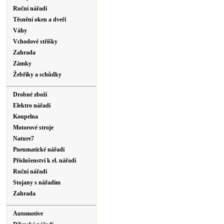
Ruční nářadí
Těsnění oken a dveří
Váhy
Vchodové stříšky
Zahrada
Zámky
Žebříky a schůdky
Drobné zboží
Elektro nářadí
Koupelna
Motorové stroje
Nature7
Pneumatické nářadí
Příslušenství k el. nářadí
Ruční nářadí
Stojany s nářadím
Zahrada
Automotive