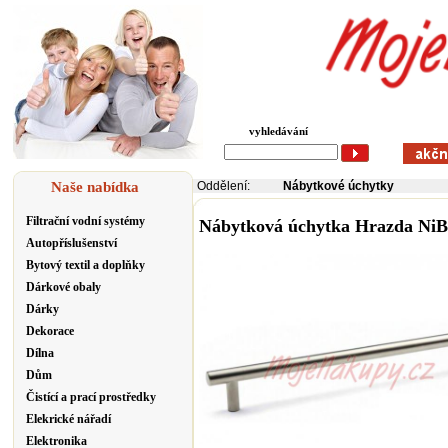
vyhledávání
Naše nabídka
Oddělení:
Nábytkové úchytky
Filtrační vodní systémy
Nábytková úchytka Hrazda NiB
Autopříslušenství
Bytový textil a doplňky
Dárkové obaly
Dárky
Dekorace
Dílna
Dům
Čistící a prací prostředky
Elekrické nářadí
Elektronika