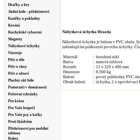
Hračky a hry
Jízdní kolo - příslušenství
Kasičky a pokladny
Kování
Nábytková úchytka Hrazda
Kuchyňské vybavení
Magnety
Nábytková úchytka je balena v PVC obalu. So
Nábytkové úchytky
zabraňujícím poškození povrchu úchytky. Čís
Nástroje
Materiál
: broušená nikl
Péče o tělo
Barva
: matová niklová
Péče o vlasy
Rozměr
: 12 x 320 x 400 mm
Hmotnost
: 0,360 kg
Péče o zdraví
Balení
:
pevný průhledný PVC ob
Plachty sítě folie
Obsah balení
:
úchytka, 2 x upevňovací 
Pomocníci v domácnosti
Poštovní schránky
Pro krásu
Pro Vaše bezpečí
Pro Vaše psy a kočky
Proti škůdcům
Příslušenství pro mobilní
telefony
Rolety