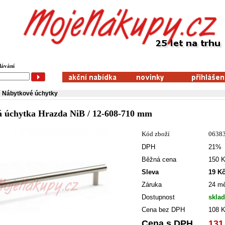
dávání
Nábytkové úchytky
 úchytka Hrazda NiB / 12-608-710 mm
Kód zboží
0638
DPH
21%
Běžná cena
150 
Sleva
19 Kč
Záruka
24 m
Dostupnost
skla
Cena bez DPH
108 
Cena s DPH
131