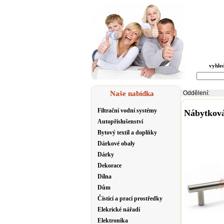
vyhle
Naše nabídka
Oddělení:
Filtrační vodní systémy
Nábytková
Autopříslušenství
Bytový textil a doplňky
Dárkové obaly
Dárky
Dekorace
Dílna
Dům
Čistící a prací prostředky
Elekrické nářadí
Elektronika