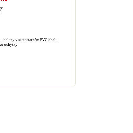
jsou baleny v samostatném PVC obalu
lku úchytky