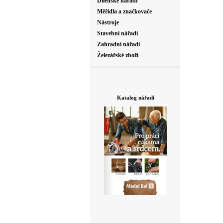
Dílenské nářadí
Měřidla a značkovače
Nástroje
Stavební nářadí
Zahradní nářadí
Železářské zboží
Katalog nářadí