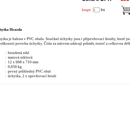
ks
koupit
hytka Hrazda
tka je balena v PVC obalu. Součástí úchytky jsou i připevňovací šrouby, které 
oškození povrchu úchytky. Čísla za názvem udávají průměr, rozteč a celkovou dé
: broušená nikl
: matová niklová
: 12 x 608 x 710 mm
: 0,650 kg
:
pevný průhledný PVC obal
:
úchytka, 2 x upevňovací šroub