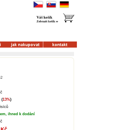
Váš košík
Zobrazit košík
32
Kč
 (
13%
)
ěsíců
dem, ihned k dodání
Kč
 Kč