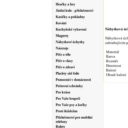
Hračky a hry
Jízdní kolo - příslušenství
Kasičky a pokladny
Kování
Nábytková úc
Kuchyňské vybavení
Magnety
Nábytková úchy
Nábytkové úchytky
zabraňujícím p
Nástroje
Materiál
Péče o tělo
Barva
Péče o vlasy
Rozměr
Hmotnost
Péče o zdraví
Balení
Plachty sítě folie
Obsah balení
Pomocníci v domácnosti
Poštovní schránky
Pro krásu
Pro Vaše bezpečí
Pro Vaše psy a kočky
Proti škůdcům
Příslušenství pro mobilní
telefony
Rolety