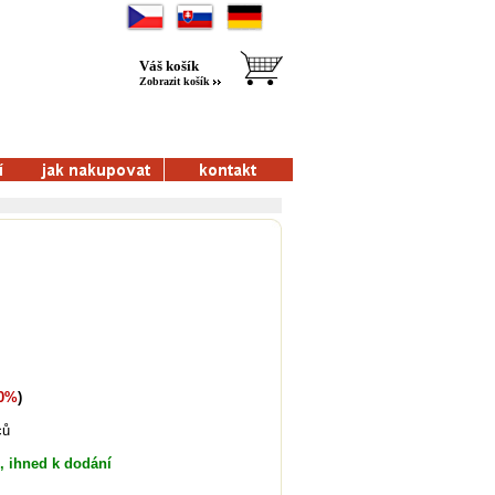
Váš košík
Zobrazit košík
0%
)
ců
, ihned k dodání