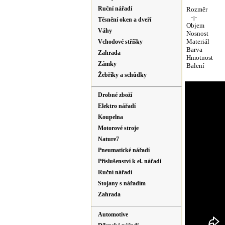
Ruční nářadí
Rozměr
-
-
|
|
Těsnění oken a dveří
Objem
Váhy
Nosnost
Materiál
Vchodové stříšky
Barva
Zahrada
Hmotnost
Zámky
Balení
Žebříky a schůdky
Drobné zboží
Elektro nářadí
Koupelna
Motorové stroje
Nature7
Pneumatické nářadí
Příslušenství k el. nářadí
Ruční nářadí
Stojany s nářadím
Zahrada
Automotive