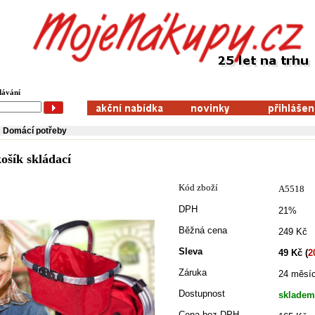
dávání
Domácí potřeby
ošík skládací
Kód zboží
A5518
DPH
21%
Běžná cena
249 Kč
Sleva
49 Kč (
2
Záruka
24 měsí
Dostupnost
skladem
Cena bez DPH