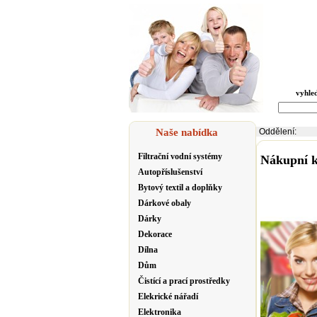
vyhle
Naše nabídka
Oddělení:
Filtrační vodní systémy
Nákupní k
Autopříslušenství
Bytový textil a doplňky
Dárkové obaly
Dárky
Dekorace
Dílna
Dům
Čistící a prací prostředky
Elekrické nářadí
Elektronika