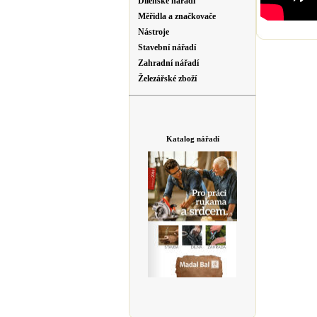
Dílenské nářadí
Měřidla a značkovače
Nástroje
Stavební nářadí
Zahradní nářadí
Železářské zboží
Katalog nářadí