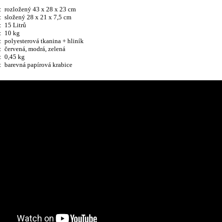
: rozložený 43 x 28 x 23 cm
: složený 28 x 21 x 7,5 cm
: 15 Litrů
: 10 kg
: polyesterová tkanina + hliník
: červená, modrá, zelená
: 0,45 kg
: barevná papírová krabice