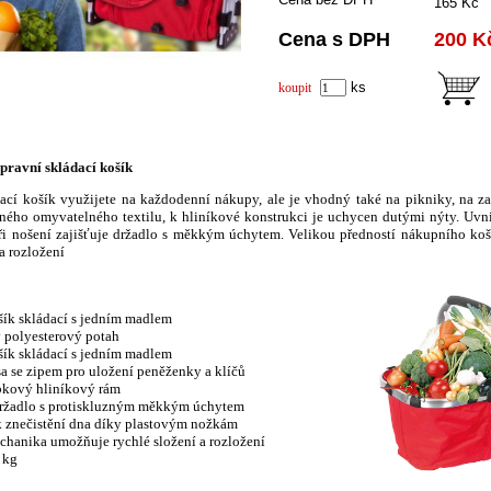
165 Kč
Cena s DPH
200 K
ks
koupit
pravní skládací košík
ací košík využijete na každodenní nákupy, ale je vhodný také na pikniky, na za
ného omyvatelného textilu, k hliníkové konstrukci je uchycen dutými nýty. Uvni
při nošení zajišťuje držadlo s měkkým úchytem. Velikou předností nákupního ko
 a rozložení
ík skládací s jedním madlem
 polyesterový potah
ík skládací s jedním madlem
sa se zipem pro uložení peněženky a klíčů
ubkový hliníkový rám
držadlo s protiskluzným měkkým úchytem
 znečistění dna díky plastovým nožkám
chanika umožňuje rychlé složení a rozložení
 kg