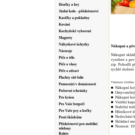
Hračky a hry
Jízdní kolo - příslušenství
Kasičky a pokladny
Kování
Kuchyňské vybavení
Magnety
Nábytkové úchytky
Nákupní a pře
Nástroje
Nákupní sklád
Péče o tělo
vyroben z pev
Péče o vlasy
zip. Pohodlí 
rychlé složení
Péče o zdraví
Plachty sítě folie
Vlastnosti výrobku:
Pomocníci v domácnosti
■
Nákupní koš
Poštovní schránky
■
Omyvatelný
■
Nákupní koš
Pro krásu
■
Vnitřní kap
Pro Vaše bezpečí
■
Stabilní tr
Pro Vaše psy a kočky
■
Hliníkové 
■
Nedochází k
Proti škůdcům
■
Skládací me
Příslušenství pro mobilní
■
Nosnost: 10
telefony
Rolety