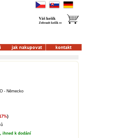
Váš košík
Zobrazit košík
O - Německo
17%
)
ců
, ihned k dodání