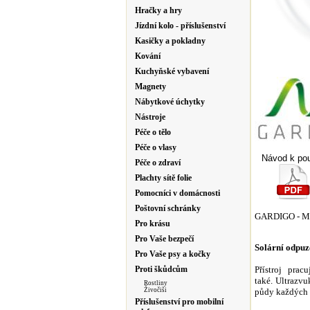
Hračky a hry
Jízdní kolo - příslušenství
Kasičky a pokladny
Kování
Kuchyňské vybavení
Magnety
Nábytkové úchytky
Nástroje
Péče o tělo
Péče o vlasy
Návod k pou
Péče o zdraví
Plachty sítě folie
Pomocníci v domácnosti
Poštovní schránky
GARDIGO - Ma
Pro krásu
Pro Vaše bezpečí
Solární odpuz
Pro Vaše psy a kočky
Proti škůdcům
Přístroj pra
také.
Ultrazvuk
Rostliny
Živočiši
půdy každých 
Příslušenství pro mobilní