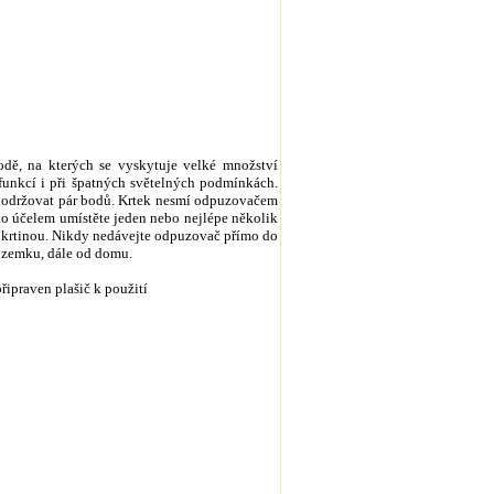
rodě, na kterých se vyskytuje velké množství
funkcí i při špatných světelných podmínkách.
ě dodržovat pár bodů. Krtek nesmí odpuzovačem
o účelem umístěte jeden nebo nejlépe několik
 krtinou. Nikdy nedávejte odpuzovač přímo do
pozemku, dále od domu.
řipraven plašič k použití