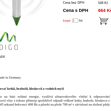
Cena bez DPH
549 Kč
Cena s DPH
664 K
ks
koupit
žití
de in Germany
ovač krtků, hrabošů, hlodavců a vodních myší
cuje na bázi solární energie, využívá ultrazvukového vlnění k odpuzování
ové vlny z tohoto přístroje spolehlivě odpudí veškeré krtky, hraboše, hlodavce z
45 sekund frekvencí 400 Hz a působí na ploše 700 m
² v závislosti na složení půdy