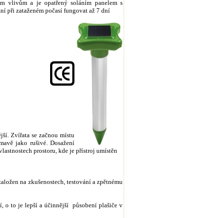
tním vlivům a je opatřený soláním panelem s
ní při zataženém počasí fungovat až 7 dní
ější. Zvířata se začnou místu
ímavě jako rušivé. Dosažení
vlastnostech prostoru, kde je přístroj umístěn
e založen na zkušenostech, testování a zpětnému
, o to je lepší a účinnější působení plašiče v