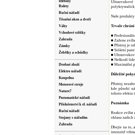
telefony
Ultrazvukové 
Rolety
polykrystalick
Ruční nářadí
Naše produkty 
Těsnění oken a dveří
Trvale chrání
Váhy
Vchodové stříšky
■ Profesionáln
Zahrada
■ Zažene zvíř
■ Přístroj je 
Zámky
■ Solární pane
Žebříky a schůdky
■ Ultrazvukové
■ Neškodí lid
■ Maximální p
Drobné zboží
Elektro nářadí
Důležité poky
Koupelna
Přístroj neza
Motorové stroje
kde působí náš
Nature7
tohoto efektu t
Pneumatické nářadí
Poznámka
Příslušenství k el. nářadí
Ruční nářadí
Reakce zvířat 
ohlasu našich 
Stojany s nářadím
Zahrada
Dbejte na to, 
intenzitě vibr