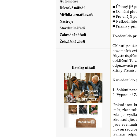
Automotive
■
Účinný již 
Dílenské nářadí
■
Ochrání plo
Měřidla a značkovače
■
Pro vnější p
■
Neškodí lid
Nástroje
■
Příznivý pří
Stavební nářadí
Zahradní nářadí
Uvedení do p
Železářské zboží
Oblastí použi
pozemních zví
Abyste úspěšně
obklíčen! To 
odpuzovačů po
Katalog nářadí
krtiny Přemisť
K uvedení do p
1. Solární pane
2. Vypnout / 
Pokud jsou kr
míst, zkontrol
zda je vysíl
zkontrolujte, 
jsou eventuál
novou sadu ba
zvířata odp