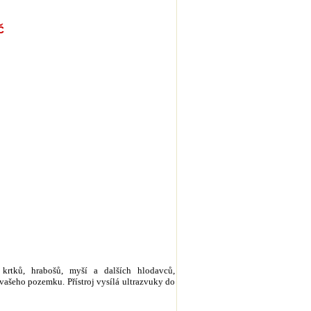
č
 krtků, hrabošů, myší a dalších hlodavců,
 vašeho pozemku. Přístroj vysílá ultrazvuky do