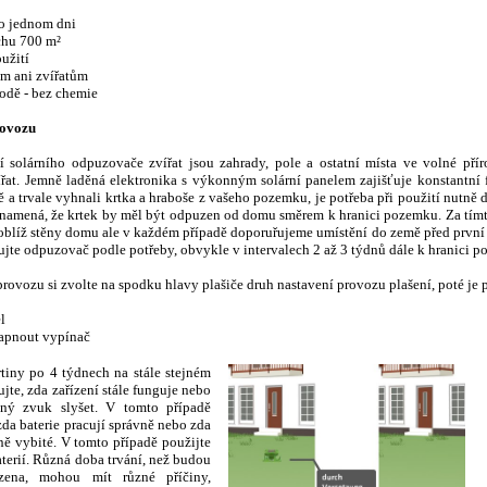
po jednom dni
chu 700 m
²
oužití
em ani zvířatům
rodě - bez chemie
rovozu
tí solárního odpuzovače zvířat jsou zahrady, pole a ostatní místa ve volné pří
řat. Jemně laděná elektronika s výkonným solární panelem zajišťuje konstantní 
 a trvale vyhnali krtka a hraboše z vašeho pozemku, je potřeba při použití nutn
znamená, že krtek by měl být odpuzen od domu směrem k hranici pozemku. Za tímt
blíž stěny domu ale v každém případě doporuřujeme umístění do země před první
ujte odpuzovač podle potřeby, obvykle v intervalech 2 až 3 týdnů dále k hranici 
rovozu si zvolte na spodku hlavy plašiče druh nastavení provozu plašení, poté je p
l
Zapnout vypínač
tiny po 4 týdnech na stále stejném
ujte, zda zařízení stále funguje nebo
aný zvuk slyšet. V tomto případě
zda baterie pracují správně nebo zda
ně vybité. V tomto případě použijte
terií. Různá doba trvání, než budou
uzena, mohou mít různé příčiny,