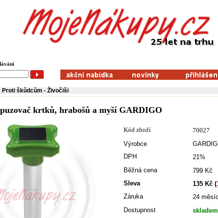
dávání
Proti škůdcům
-
Živočiši
dpuzovač krtků, hrabošů a myší GARDIGO
Kód zboží
70027
Výrobce
GARDIG
DPH
21%
Běžná cena
799 Kč
Sleva
135 Kč (
Záruka
24 měsí
Dostupnost
skladem