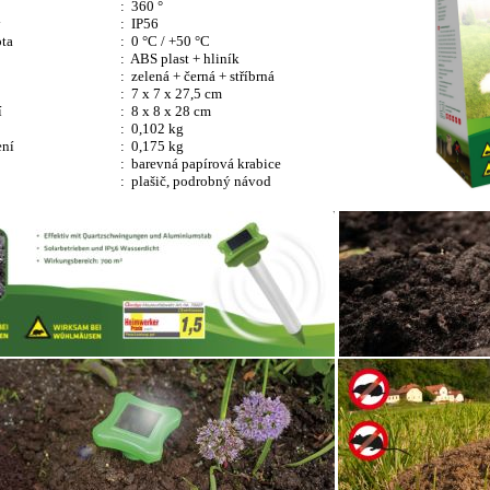
: 360 °
y
: IP56
ota
: 0 °C / +50 °C
: ABS plast + hliník
: zelená + černá + stříbrná
: 7
x 7 x 27,5 cm
í
: 8 x 8 x 28 cm
: 0,102 kg
ení
: 0,175 kg
: barevná papírová krabice
: plašič, podrobný návod