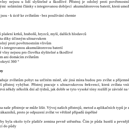
vlny nejsou u lidí slyšitelné a škodlivé. Přístroj je odolný proti povětrnos
ými solárními články s integrovanou dobíjecí akumulátorovou baterií, která umož
jsou - k úctě ke zvířatům - bez používání chemie
í plašení
krtků, hrabošů, hryzců, myší, dalších hlodavců
ata díky účinným ultrazvukem
odolný proti povětrnostním vlivům
l s integrovanou akumulátorovou baterií
 vlny nejsou pro člověka slyšitelné a škodlivé
em ani domácím zvířatům
okrytí 360 °
ny
braňuje zvířatům pobyt
na určitém místě, ale jiná místa budou pro zvířat a příjemn
 přístroj vyhýbat. Přístroj pracuje s ultrazvukovou frekvencí, která zvířata vn
rvá někdy několik dní až týdnů, jak dobře se tyto vysoké tóny rozšíří je závislé na 
na naše přístroje se může lišit. Vývoj našich přístrojů, metod a aplikačních typů j
zákazníků, proto je odpuzení zvířat ve většině případů úspěšné
aby byla okolo tyče plašiče zemina pevně utěsněna. Čím je půda hustší a pevnější
ací do půdy