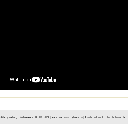
26 Mojenakupy | Aktualizace 06. 08. 2026 | Všechna práva vyhrazena |
Tvorba internetového obchodu
- MK 