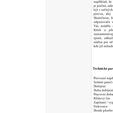
například, že
je písčitá, raš
být v určitýc
provoz, aby 
Skutečnost, ž
odpuzovače v
Vás neměla z
Krtek a jeh
zaznamenávají
zjistit, odku
změna pro ně 
kde již nebud
Technické pa
Provozní napě
Solární panel 
Dobíjení
Doba dobíjen
Pracovní doba
Klidový čas
Zapínaní / vy
Frekvence
Dosah působe