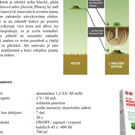
 krtek je odolný nebo hluchý, půda
elinová nebo jílovitá, Přístroj by měl
h časových intervalech uveden mimo
se zabránilo návykovému efektu.
e se na zahradě krátce po použití
yskytuje více krtin než dříve, by
nepokojit, to je zcela normální.
o přátelé ze sousední zahrady
 změnu ve svém prostředí a chtějí
d to přichází. Ale natrvalo je tato
nepříjemná a krtci odejdou jinam,
ou rušeni.
rametry
tí
: akumulátor 1,2 AA / 80 mAh
napětí
: 2 V / 30 mA
:
solárním panelem
í
: podle intenzity slunečního záření
 bez dobíjení
: 7 dní
: 30 s
pínání
: ON/OFF / zapnutí / vypnutí
: každých 45 s / 400 Hz
ní
: 700
m²