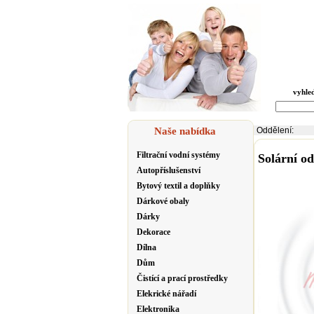
vyhle
Naše nabídka
Oddělení:
Filtrační vodní systémy
Solární o
Autopříslušenství
Bytový textil a doplňky
Dárkové obaly
Dárky
Dekorace
Dílna
Dům
Čistící a prací prostředky
Elekrické nářadí
Elektronika