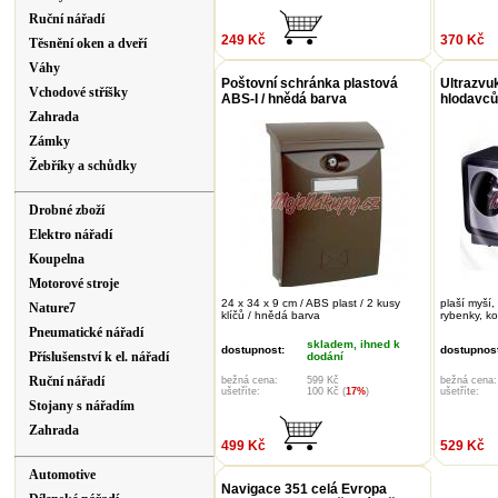
Ruční nářadí
249 Kč
370 Kč
Těsnění oken a dveří
Váhy
Poštovní schránka plastová
Ultrazvu
Vchodové stříšky
ABS-I / hnědá barva
hlodavc
Zahrada
Zámky
Žebříky a schůdky
Drobné zboží
Elektro nářadí
Koupelna
Motorové stroje
24 x 34 x 9 cm / ABS plast / 2 kusy
plaší myší,
Nature7
klíčů / hnědá barva
rybenky, ko
Pneumatické nářadí
skladem, ihned k
dostupnost:
dostupnost
Příslušenství k el. nářadí
dodání
Ruční nářadí
bežná cena:
599 Kč
bežná cena:
ušetříte:
100 Kč (
17%
)
ušetříte:
Stojany s nářadím
Zahrada
499 Kč
529 Kč
Automotive
Navigace 351 celá Evropa