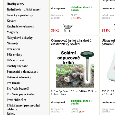
pro profesi
Hračky a hry
skladem, ihned k
dostupnost:
dostupnost
Jízdní kolo - příslušenství
dodání
Kasičky a pokladny
bežná cena:
39 Kč
bežná cena:
ušetříte:
3 Kč (
8%
)
ušetříte:
Kování
Kuchyňské vybavení
36 Kč
39 Kč
Magnety
Nábytkové úchytky
Odpuzovač krtků a hrabošů
Ultrazvu
Nástroje
elektronický solární
pavouků
Péče o tělo
Péče o vlasy
Péče o zdraví
Plachty sítě folie
Pomocníci v domácnosti
Poštovní schránky
Pro krásu
Pro Vaše bezpečí
0,2 W / průměr 152 cm / délka 35,5 cm
230 V / 27
Pro Vaše psy a kočky
/ plast+hliník
x 6,5 x 6,8
Proti škůdcům
skladem, ihned k
dostupnost:
dostupnost
dodání
Příslušenství pro mobilní
telefony
bežná cena:
849 Kč
bežná cena:
ušetříte:
600 Kč (
71%
)
ušetříte:
Rolety