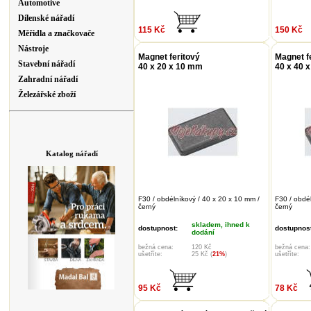
Automotive
Dílenské nářadí
115 Kč
150 Kč
Měřidla a značkovače
Nástroje
Magnet feritový
Magnet f
Stavební nářadí
40 x 20 x 10 mm
40 x 40 
Zahradní nářadí
Železářské zboží
Katalog nářadí
F30 / obdélníkový / 40 x 20 x 10 mm /
F30 / obdé
černý
černý
skladem, ihned k
dostupnost:
dostupnost
dodání
bežná cena:
120 Kč
bežná cena:
ušetříte:
25 Kč (
21%
)
ušetříte:
95 Kč
78 Kč