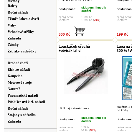
telefony
Rolety
skladem, ihned k
dostupnost:
dostupnost
dodání
Ruční nářadí
bežná cena:
1 999 Kč
bežná cena:
Těsnění oken a dveří
ušetříte:
1 399 Kč (
70%
)
ušetříte:
Váhy
Vchodové stříšky
600 Kč
199 Kč
Zahrada
Zámky
Louskáček ořechů
Lupa na č
+otvírák láhví
300 % /
Žebříky a schůdky
Drobné zboží
Elektro nářadí
Koupelna
Motorové stroje
Nature7
Pneumatické nářadí
Příslušenství k el. nářadí
tloušťka 2 
Ruční nářadí
hliníkový / různá barva
do knihy
Stojany s nářadím
skladem, ihned k
dostupnost:
dostupnost
Zahrada
dodání
bežná cena:
169 Kč
bežná cena:
ušetříte:
54 Kč (
32%
)
ušetříte: