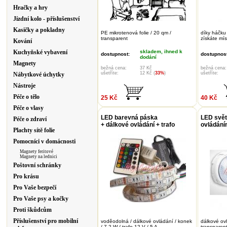
Hračky a hry
Jízdní kolo - příslušenství
Kasičky a pokladny
PE mikrotenová folie / 20 qm /
díky háčku
transparent
získáte mí
Kování
Kuchyňské vybavení
skladem, ihned k
dostupnost:
dostupnost
dodání
Magnety
bežná cena:
37 Kč
bežná cena:
ušetříte:
12 Kč (
33%
)
ušetříte:
Nábytkové úchytky
Nástroje
Péče o tělo
25 Kč
40 Kč
Péče o vlasy
LED barevná páska
LED svět
Péče o zdraví
+ dálkové ovládání + trafo
ovládání
Plachty sítě folie
Pomocníci v domácnosti
Magnety feritové
Magnety na lednici
Poštovní schránky
Pro krásu
Pro Vaše bezpečí
Pro Vaše psy a kočky
Proti škůdcům
Příslušenství pro mobilní
voděodolná / dálkové ovládání / konek
dálkové ovl
/ 7,2 W / trafo 12 V / 5 A
transparen