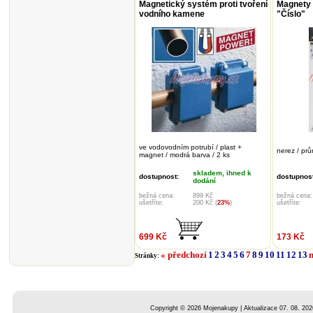
Magnetický systém proti tvoření
Magnety 
vodního kamene
"Číslo"
ve vodovodním potrubí / plast +
nerez / pr
magnet / modrá barva / 2 ks
skladem, ihned k
dostupnost:
dostupnost
dodání
bežná cena:
899 Kč
bežná cena:
ušetříte:
200 Kč (
23%
)
ušetříte:
699 Kč
173 Kč
« předchozí
1
2
3
4
5
6
7
8
9
10
11
12
13
n
Stránky:
Copyright © 2026 Mojenakupy | Aktualizace 07. 08. 202