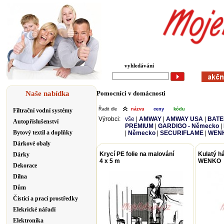
vyhledávání
Naše nabídka
Pomocníci v domácnosti
Řadit dle
názvu
ceny
kódu
Filtrační vodní systémy
Výrobci:
vše
|
AMWAY
|
AMWAY USA
|
BATE
Autopříslušenství
PREMIUM
|
GARDIGO - Německo
|
Bytový textil a doplňky
|
Německo
|
SECURIFLAME
|
WENK
Dárkové obaly
Krycí PE folie na malování
Kulatý há
Dárky
4 x 5 m
WENKO
Dekorace
Dílna
Dům
Čistící a prací prostředky
Elekrické nářadí
Elektronika