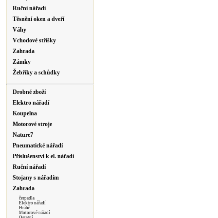
Ruční nářadí
Těsnění oken a dveří
Váhy
Vchodové stříšky
Zahrada
Zámky
Žebříky a schůdky
Drobné zboží
Elektro nářadí
Koupelna
Motorové stroje
Nature7
Pneumatické nářadí
Příslušenství k el. nářadí
Ruční nářadí
Stojany s nářadím
Zahrada
čerpadla
Elektro nářadí
Hrábě
Motorové nářadí
Ostatní