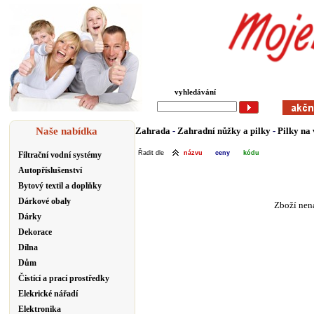
vyhledávání
Naše nabídka
Zahrada
-
Zahradní nůžky a pilky
-
Pilky na 
Řadit dle
názvu
ceny
kódu
Filtrační vodní systémy
Autopříslušenství
Bytový textil a doplňky
Dárkové obaly
Zboží nena
Dárky
Dekorace
Dílna
Dům
Čistící a prací prostředky
Elekrické nářadí
Elektronika