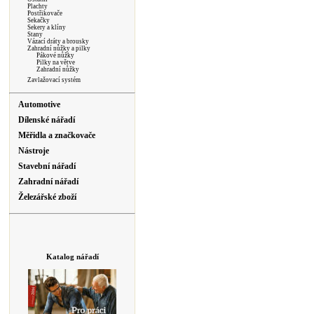
Plachty
Postřikovače
Sekačky
Sekery a klíny
Stany
Vázací dráty a brousky
Zahradní nůžky a pilky
Pákové nůžky
Pilky na větve
Zahradní nůžky
Zavlažovací systém
Automotive
Dílenské nářadí
Měřidla a značkovače
Nástroje
Stavební nářadí
Zahradní nářadí
Železářské zboží
Katalog nářadí