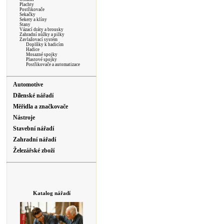
Plachty
Postřikovače
Sekačky
Sekery a klíny
Stany
Vázací dráty a brousky
Zahradní nůžky a pilky
Zavlažovací systém
Doplňky k hadicím
Hadice
Mosazné spojky
Plastové spojky
Postřikovače a automatizace
Automotive
Dílenské nářadí
Měřidla a značkovače
Nástroje
Stavební nářadí
Zahradní nářadí
Železářské zboží
Katalog nářadí