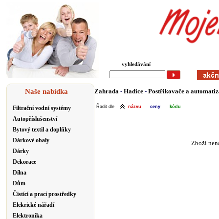
vyhledávání
Naše nabídka
Zahrada
-
Hadice
-
Postřikovače a automatiz
Řadit dle
názvu
ceny
kódu
Filtrační vodní systémy
Autopříslušenství
Bytový textil a doplňky
Dárkové obaly
Zboží nena
Dárky
Dekorace
Dílna
Dům
Čistící a prací prostředky
Elekrické nářadí
Elektronika