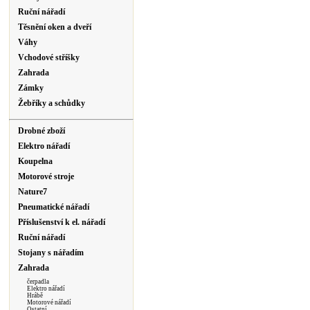
Ruční nářadí
Těsnění oken a dveří
Váhy
Vchodové stříšky
Zahrada
Zámky
Žebříky a schůdky
Drobné zboží
Elektro nářadí
Koupelna
Motorové stroje
Nature7
Pneumatické nářadí
Příslušenství k el. nářadí
Ruční nářadí
Stojany s nářadím
Zahrada
čerpadla
Elektro nářadí
Hrábě
Motorové nářadí
Ostatní